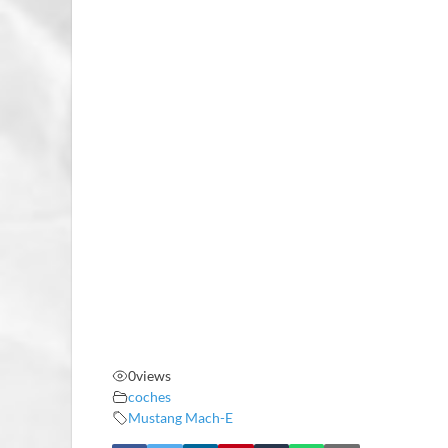
0
views
coches
Mustang Mach-E