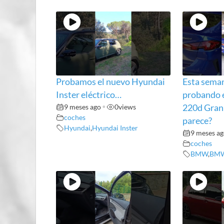
Probamos el nuevo Hyundai
Esta sema
Inster eléctrico…
probando 
9 meses ago
•
0
views
220d Gran
coches
parece?
Hyundai
,
Hyundai Inster
9 meses a
coches
BMW
,
BMW