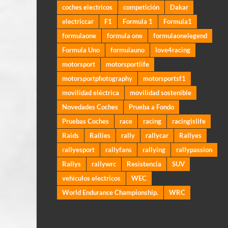
coches electricos
competición
Dakar
electriccar
F1
Formula 1
Formula1
formulaone
formula one
formulaonelegend
Formula Uno
formulauno
love4racing
motorsport
motorsportlife
motorsportphotography
motorsportsf1
movilidad eléctrica
movilidad sostenible
Novedades Coches
Prueba a Fondo
Pruebas Coches
race
racing
racingislife
Raids
Rallies
rally
rallycar
Rallyes
rallyesport
rallyfans
rallying
rallypassion
Rallys
rallywrc
Resistencia
SUV
vehiculos electricos
WEC
World Endurance Championship.
WRC