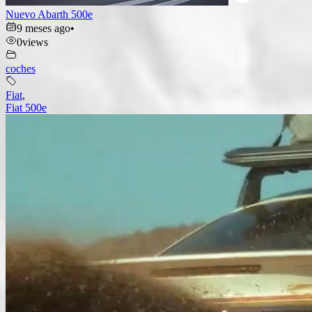
Nuevo Abarth 500e
9 meses ago
•
0
views
coches
Fiat
,
Fiat 500e