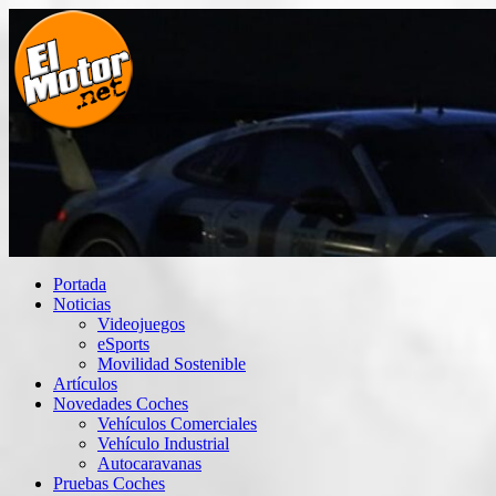
Saltar
al
contenido
El Motor punto Net
Información sobre novedades y pruebas de Automóviles
Portada
Noticias
Videojuegos
eSports
Movilidad Sostenible
Artículos
Novedades Coches
Vehículos Comerciales
Vehículo Industrial
Autocaravanas
Pruebas Coches