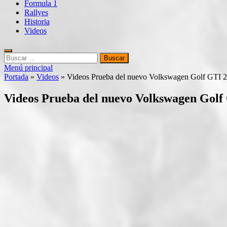
Formula 1
Rallyes
Historia
Videos
Buscar:
Menú principal
Portada
»
Videos
»
Videos Prueba del nuevo Volkswagen Golf GTI 
Videos Prueba del nuevo Volkswagen Golf