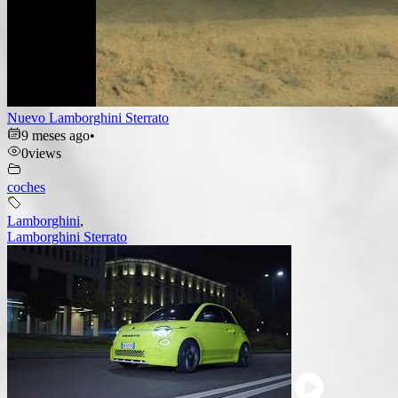
Nuevo Lamborghini Sterrato
9 meses ago
•
0
views
coches
Lamborghini
,
Lamborghini Sterrato