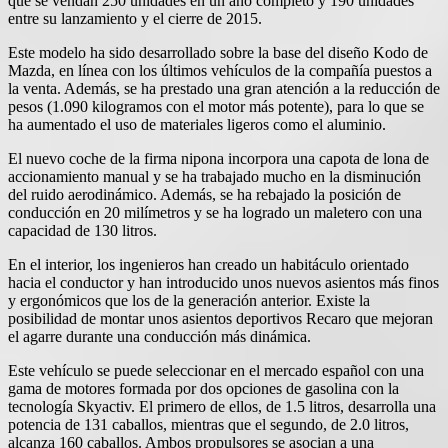
que se vendan 250 unidades en un año completo y 190 unidades
entre su lanzamiento y el cierre de 2015.
Este modelo ha sido desarrollado sobre la base del diseño Kodo de
Mazda, en línea con los últimos vehículos de la compañía puestos a
la venta. Además, se ha prestado una gran atención a la reducción de
pesos (1.090 kilogramos con el motor más potente), para lo que se
ha aumentado el uso de materiales ligeros como el aluminio.
El nuevo coche de la firma nipona incorpora una capota de lona de
accionamiento manual y se ha trabajado mucho en la disminución
del ruido aerodinámico. Además, se ha rebajado la posición de
conducción en 20 milímetros y se ha logrado un maletero con una
capacidad de 130 litros.
En el interior, los ingenieros han creado un habitáculo orientado
hacia el conductor y han introducido unos nuevos asientos más finos
y ergonómicos que los de la generación anterior. Existe la
posibilidad de montar unos asientos deportivos Recaro que mejoran
el agarre durante una conducción más dinámica.
Este vehículo se puede seleccionar en el mercado español con una
gama de motores formada por dos opciones de gasolina con la
tecnología Skyactiv. El primero de ellos, de 1.5 litros, desarrolla una
potencia de 131 caballos, mientras que el segundo, de 2.0 litros,
alcanza 160 caballos. Ambos propulsores se asocian a una