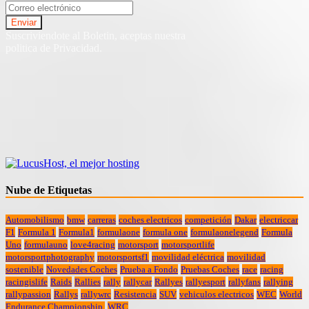
Suscriviendote al Boletin, aceptas nuestra
politica de Privacidad.
Nube de Etiquetas
Automobilismo
bmw
carreras
coches electricos
competición
Dakar
electriccar
F1
Formula 1
Formula1
formulaone
formula one
formulaonelegend
Formula
Uno
formulauno
love4racing
motorsport
motorsportlife
motorsportphotography
motorsportsf1
movilidad eléctrica
movilidad
sostenible
Novedades Coches
Prueba a Fondo
Pruebas Coches
race
racing
racingislife
Raids
Rallies
rally
rallycar
Rallyes
rallyesport
rallyfans
rallying
rallypassion
Rallys
rallywrc
Resistencia
SUV
vehiculos electricos
WEC
World
Endurance Championship.
WRC