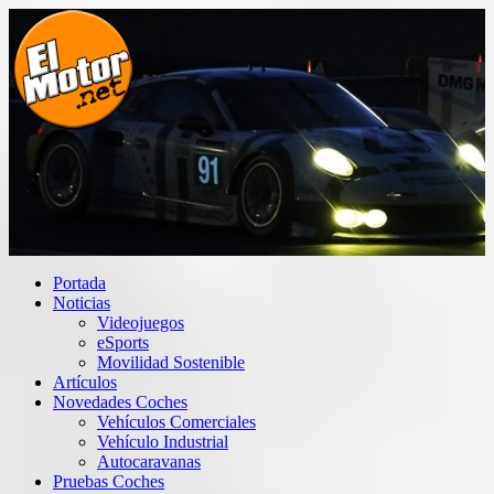
Saltar
al
contenido
El Motor punto Net
Información sobre novedades y pruebas de Automóviles
Portada
Noticias
Videojuegos
eSports
Movilidad Sostenible
Artículos
Novedades Coches
Vehículos Comerciales
Vehículo Industrial
Autocaravanas
Pruebas Coches