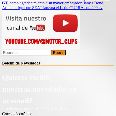
GT, como agradecimiento a su mayor embajador, James Bond
de
Artículo siguiente
SEAT lanzará el León CUPRA con 290 cv
entradas
Buscar:
Boletín de Novedades
Quieres recibir
nuestras novedades en
tu email?
Inscríbete en nuestro Boletín de Noticias.
Correo electrónico