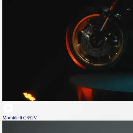
Morbidelli C652V