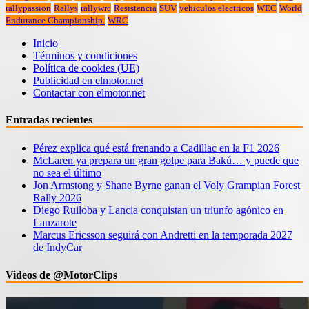
rallypassion
Rallys
rallywrc
Resistencia
SUV
vehiculos electricos
WEC
World
Endurance Championship.
WRC
Inicio
Términos y condiciones
Política de cookies (UE)
Publicidad en elmotor.net
Contactar con elmotor.net
Entradas recientes
Pérez explica qué está frenando a Cadillac en la F1 2026
McLaren ya prepara un gran golpe para Bakú… y puede que
no sea el último
Jon Armstong y Shane Byrne ganan el Voly Grampian Forest
Rally 2026
Diego Ruiloba y Lancia conquistan un triunfo agónico en
Lanzarote
Marcus Ericsson seguirá con Andretti en la temporada 2027
de IndyCar
Videos de @MotorClips