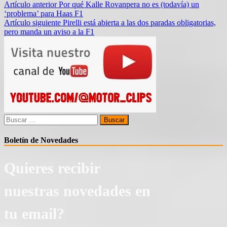
Navegación
Artículo anterior
Por qué Kalle Rovanpera no es (todavía) un
‘problema’ para Haas F1
de
Artículo siguiente
Pirelli está abierta a las dos paradas obligatorias,
entradas
pero manda un aviso a la F1
Buscar:
Boletín de Novedades
Quieres recibir
nuestras novedades en
tu email?