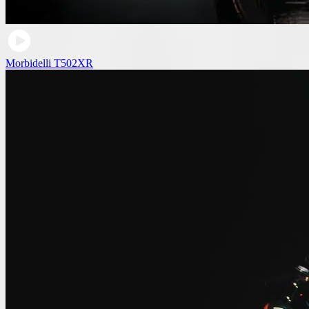
Morbidelli T502XR