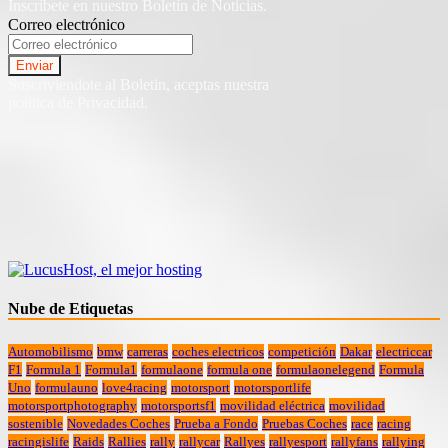
Inscríbete en nuestro Boletín de Noticias.
Correo electrónico
Suscriviendote al Boletin, aceptas nuestra
politica de Privacidad.
Nube de Etiquetas
Automobilismo
bmw
carreras
coches electricos
competición
Dakar
electriccar
F1
Formula 1
Formula1
formulaone
formula one
formulaonelegend
Formula
Uno
formulauno
love4racing
motorsport
motorsportlife
motorsportphotography
motorsportsf1
movilidad eléctrica
movilidad
sostenible
Novedades Coches
Prueba a Fondo
Pruebas Coches
race
racing
racingislife
Raids
Rallies
rally
rallycar
Rallyes
rallyesport
rallyfans
rallying