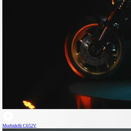
Morbidelli C652V