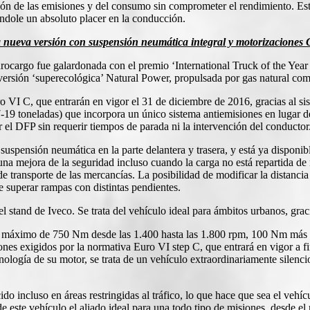
ión de las emisiones y del consumo sin comprometer el rendimiento. Est
ndole un absoluto placer en la conducción.
la nueva versión con suspensión neumática integral y motorizacione
ocargo fue galardonada con el premio ‘International Truck of the Year
 versión ‘superecológica’ Natural Power, propulsada por gas natural c
VI C, que entrarán en vigor el 31 de diciembre de 2016, gracias al sis
(7-19 toneladas) que incorpora un único sistema antiemisiones en lugar d
ar el DFP sin requerir tiempos de parada ni la intervención del conductor
uspensión neumática en la parte delantera y trasera, y está ya disponib
a una mejora de la seguridad incluso cuando la carga no está repartida d
transporte de las mercancías. La posibilidad de modificar la distancia 
de superar rampas con distintas pendientes.
tand de Iveco. Se trata del vehículo ideal para ámbitos urbanos, graci
r máximo de 750 Nm desde las 1.400 hasta las 1.800 rpm, 100 Nm más q
nes exigidos por la normativa Euro VI step C, que entrará en vigor a 
ología de su motor, se trata de un vehículo extraordinariamente silenci
o incluso en áreas restringidas al tráfico, lo que hace que sea el vehí
te vehículo el aliado ideal para una todo tipo de misiones, desde el r