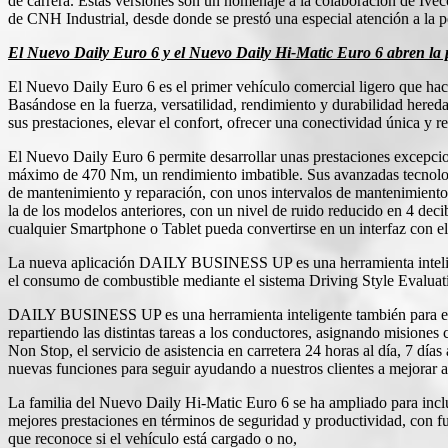
de carrera. Estas versiones son un homenaje a la colaboración de Ive
de CNH Industrial, desde donde se prestó una especial atención a la p
El Nuevo Daily Euro 6 y el Nuevo Daily Hi-Matic Euro 6 abren la
El Nuevo Daily Euro 6 es el primer vehículo comercial ligero que ha
Basándose en la fuerza, versatilidad, rendimiento y durabilidad hered
sus prestaciones, elevar el confort, ofrecer una conectividad única y r
El Nuevo Daily Euro 6 permite desarrollar unas prestaciones excepcion
máximo de 470 Nm, un rendimiento imbatible. Sus avanzadas tecnologí
de mantenimiento y reparación, con unos intervalos de mantenimiento 
la de los modelos anteriores, con un nivel de ruido reducido en 4 d
cualquier Smartphone o Tablet pueda convertirse en un interfaz con el
La nueva aplicación DAILY BUSINESS UP es una herramienta inteligent
el consumo de combustible mediante el sistema Driving Style Evaluatio
DAILY BUSINESS UP es una herramienta inteligente también para el pr
repartiendo las distintas tareas a los conductores, asignando misiones
Non Stop, el servicio de asistencia en carretera 24 horas al día, 7
nuevas funciones para seguir ayudando a nuestros clientes a mejorar a
La familia del Nuevo Daily Hi-Matic Euro 6 se ha ampliado para inclu
mejores prestaciones en términos de seguridad y productividad, con 
que reconoce si el vehículo está cargado o no,