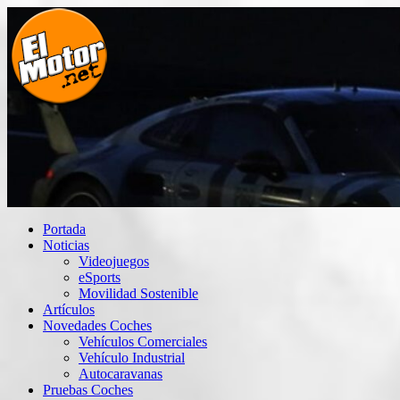
Saltar
al
contenido
El Motor punto Net
Información sobre novedades y pruebas de Automóviles
Portada
Noticias
Videojuegos
eSports
Movilidad Sostenible
Artículos
Novedades Coches
Vehículos Comerciales
Vehículo Industrial
Autocaravanas
Pruebas Coches