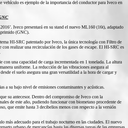
e vehículo es ejemplo de la importancia del conductor para Iveco en
s GNC
 2016’. Iveco presentará en su stand el nuevo ML160 (16t), adaptado
omprimido (GNC).
tema HI-SRC patentado por Iveco, la única tecnología con Filtro de
e con realizar una recirculación de los gases de escape. El HI-SRC es
.
le con una capacidad de carga incrementada en 1 tonelada. La altura
e manera uniforme. La reducción de las vibraciones asegura al
desde el suelo asegura una gran versatilidad a la hora de cargar y
as a su bajo nivel de emisiones contaminantes y acústicas.
ue su antecesor. Dentro del compromiso de Iveco con la
finales de este año, pudiendo funcionar con biometano procedente de
oso, que emite hasta 3 decibelios menos con respecto a la versión
culo más adecuado para el trabajo nocturno en las ciudades. El nuevo
eparto urbano de mercancías hasta las diversas tareas de las empresas