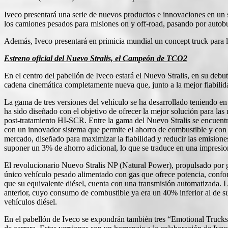
Iveco presentará una serie de nuevos productos e innovaciones en un 
los camiones pesados para misiones on y off-road, pasando por autobuse
Además, Iveco presentará en primicia mundial un concept truck para la
Estreno oficial del Nuevo Stralis, el Campeón de TCO2
En el centro del pabellón de Iveco estará el Nuevo Stralis, en su debut
cadena cinemática completamente nueva que, junto a la mejor fiabili
La gama de tres versiones del vehículo se ha desarrollado teniendo en c
ha sido diseñado con el objetivo de ofrecer la mejor solución para las
post-tratamiento HI-SCR. Entre la gama del Nuevo Stralis se encuentra
con un innovador sistema que permite el ahorro de combustible y con
mercado, diseñado para maximizar la fiabilidad y reducir las emisio
suponer un 3% de ahorro adicional, lo que se traduce en una impresion
El revolucionario Nuevo Stralis NP (Natural Power), propulsado por ga
único vehículo pesado alimentado con gas que ofrece potencia, confor
que su equivalente diésel, cuenta con una transmisión automatizada. 
anterior, cuyo consumo de combustible ya era un 40% inferior al de su e
vehículos diésel.
En el pabellón de Iveco se expondrán también tres “Emotional Trucks