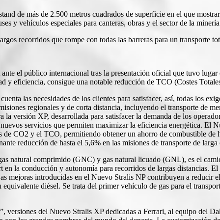
stand de más de 2.500 metros cuadrados de superficie en el que mostrar
s y vehículos especiales para canteras, obras y el sector de la minería
rgos recorridos que rompe con todas las barreras para un transporte to
 ante el público internacional tras la presentación oficial que tuvo lug
dad y eficiencia, consigue una notable reducción de TCO (Costes Total
uenta las necesidades de los clientes para satisfacer, así, todas los exig
 misiones regionales y de corta distancia, incluyendo el transporte de m
 la versión XP, desarrollada para satisfacer la demanda de los operadore
 nuevos servicios que permiten maximizar la eficiencia energética. El 
nes de CO2 y el TCO, permitiendo obtener un ahorro de combustible de 
ante reducción de hasta el 5,6% en las misiones de transporte de larga 
s natural comprimido (GNC) y gas natural licuado (GNL), es el camión m
t en la conducción y autonomía para recorridos de largas distancias. 
Las mejoras introducidas en el Nuevo Stralis NP contribuyen a reducir
quivalente diésel. Se trata del primer vehículo de gas para el transport
”, versiones del Nuevo Stralis XP dedicadas a Ferrari, al equipo del