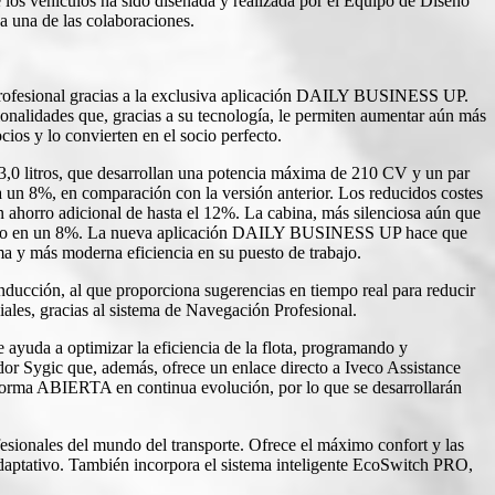
 los vehículos ha sido diseñada y realizada por el Equipo de Diseño
a una de las colaboraciones.
 profesional gracias a la exclusiva aplicación DAILY BUSINESS UP.
ionalidades que, gracias a su tecnología, le permiten aumentar aún más
cios y lo convierten en el socio perfecto.
e 3,0 litros, que desarrollan una potencia máxima de 210 CV y un par
un 8%, en comparación con la versión anterior. Los reducidos costes
 ahorro adicional de hasta el 12%. La cabina, más silenciosa aún que
l sonido en un 8%. La nueva aplicación DAILY BUSINESS UP hace que
ma y más moderna eficiencia en su puesto de trabajo.
ducción, al que proporciona sugerencias en tiempo real para reducir
ales, gracias al sistema de Navegación Profesional.
yuda a optimizar la eficiencia de la flota, programando y
ador Sygic que, además, ofrece un enlace directo a Iveco Assistance
aforma ABIERTA en continua evolución, por lo que se desarrollarán
esionales del mundo del transporte. Ofrece el máximo confort y las
daptativo. También incorpora el sistema inteligente EcoSwitch PRO,