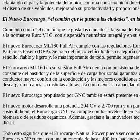
adaptando el par y la potencia del motor, con una consecuente reducc
el diseño de sus vehículos, mejorando su productividad y proporcioná
El Nuevo Eurocargo, “el camión que le gusta a las ciudades”, en 
Conocido como “el camión que le gusta las ciudades”, la gama del Eur
a la normativa Euro VI C, con suspensión neumática integral y en su
El nuevo Eurocargo ML160 Full Air cumple con las regulaciones Euro 
Partículas Pasivo (DFP). Se trata del único vehículo de su categoría 
sencillo, fiable y ligero y, lo más importante de todo, permite regener
El Eurocargo ML160 en su versión Full Air cuenta con un sistema de s
constante del bastidor y de la superficie de carga horizontal garantiz
conductor mayor confort en la conducción y las mejores condiciones de 
descargar mercancías a distintas alturas, así como tener la capacidad 
El nuevo Eurocargo propulsado por GNC también estará presente en el s
El nuevo motor desarrolla una potencia 204 CV a 2.700 rpm y un pa
sostenibilidad, el Eurocargo GNC ya cumple con los niveles de emisio
biomasa o de residuos orgánicos. Además, gracias a la innovadora tecn
diésel.
Todo esto significa que el Eurocargo Natural Power pueda ser conducid
Eurocargo NP cuenta con una autonomía de hasta 400 km, haciendo de es