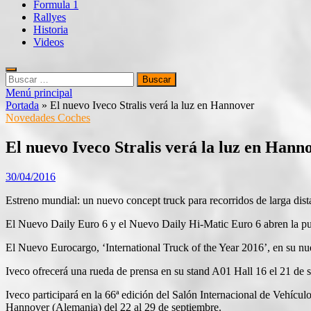
Formula 1
Rallyes
Historia
Videos
Buscar:
Menú principal
Portada
»
El nuevo Iveco Stralis verá la luz en Hannover
Novedades Coches
El nuevo Iveco Stralis verá la luz en Hann
30/04/2016
Estreno mundial: un nuevo concept truck para recorridos de larga dista
El Nuevo Daily Euro 6 y el Nuevo Daily Hi-Matic Euro 6 abren la pu
El Nuevo Eurocargo, ‘International Truck of the Year 2016’, en su n
Iveco ofrecerá una rueda de prensa en su stand A01 Hall 16 el 21 de 
Iveco participará en la 66ª edición del Salón Internacional de Vehícul
Hannover (Alemania) del 22 al 29 de septiembre.