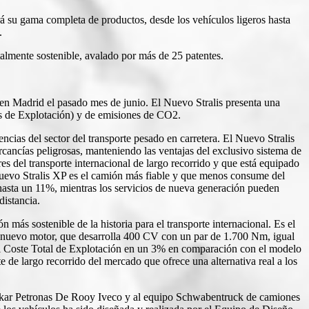
á su gama completa de productos, desde los vehículos ligeros hasta
.
talmente sostenible, avalado por más de 25 patentes.
ar en Madrid el pasado mes de junio. El Nuevo Stralis presenta una
es de Explotación) y de emisiones de CO2.
encias del sector del transporte pesado en carretera. El Nuevo Stralis
ercancías peligrosas, manteniendo las ventajas del exclusivo sistema de
s del transporte internacional de largo recorrido y que está equipado
Nuevo Stralis XP es el camión más fiable y que menos consume del
hasta un 11%, mientras los servicios de nueva generación pueden
distancia.
ás sostenible de la historia para el transporte internacional. Es el
El nuevo motor, que desarrolla 400 CV con un par de 1.700 Nm, igual
 el Coste Total de Explotación en un 3% en comparación con el modelo
e de largo recorrido del mercado que ofrece una alternativa real a los
 Dakar Petronas De Rooy Iveco y al equipo Schwabentruck de camiones