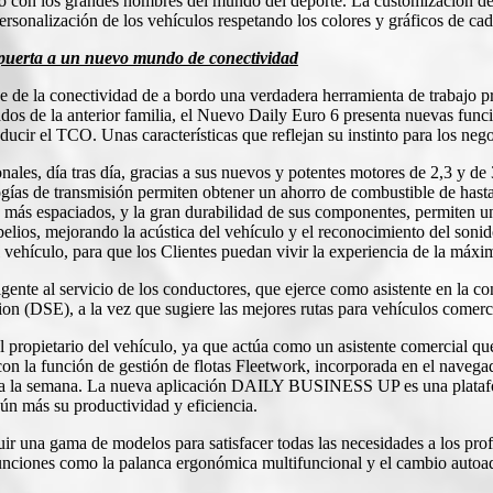
co con los grandes nombres del mundo del deporte. La customización de
ersonalización de los vehículos respetando los colores y gráficos de cad
 puerta a un nuevo mundo de conectividad
ce de la conectividad de a bordo una verdadera herramienta de trabajo
ados de la anterior familia, el Nuevo Daily Euro 6 presenta nuevas func
educir el TCO. Unas características que reflejan su instinto para los nego
ales, día tras día, gracias a sus nuevos y potentes motores de 2,3 y d
as de transmisión permiten obtener un ahorro de combustible de hasta 
más espaciados, y la gran durabilidad de sus componentes, permiten un
ecibelios, mejorando la acústica del vehículo y el reconocimiento de
 vehículo, para que los Clientes puedan vivir la experiencia de la máxi
e al servicio de los conductores, que ejerce como asistente en la con
n (DSE), a la vez que sugiere las mejores rutas para vehículos comerci
opietario del vehículo, ya que actúa como un asistente comercial que a
 con la función de gestión de flotas Fleetwork, incorporada en el naveg
 días a la semana. La nueva aplicación DAILY BUSINESS UP es una plat
ún más su productividad y eficiencia.
ir una gama de modelos para satisfacer todas las necesidades a los prof
funciones como la palanca ergonómica multifuncional y el cambio autoa