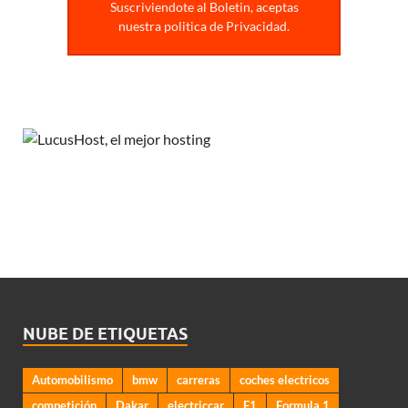
Suscriviendote al Boletin, aceptas
nuestra politica de Privacidad.
NUBE DE ETIQUETAS
Automobilismo
bmw
carreras
coches electricos
competición
Dakar
electriccar
F1
Formula 1