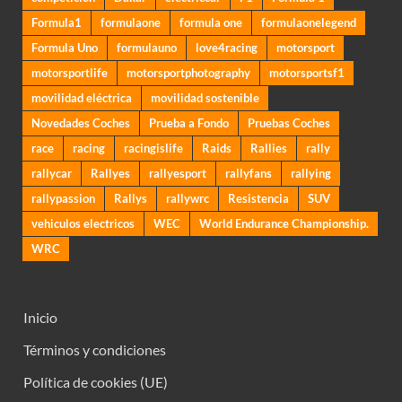
Formula1
formulaone
formula one
formulaonelegend
Formula Uno
formulauno
love4racing
motorsport
motorsportlife
motorsportphotography
motorsportsf1
movilidad eléctrica
movilidad sostenible
Novedades Coches
Prueba a Fondo
Pruebas Coches
race
racing
racingislife
Raids
Rallies
rally
rallycar
Rallyes
rallyesport
rallyfans
rallying
rallypassion
Rallys
rallywrc
Resistencia
SUV
vehiculos electricos
WEC
World Endurance Championship.
WRC
Inicio
Términos y condiciones
Política de cookies (UE)