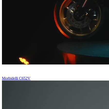
Morbidelli C652V