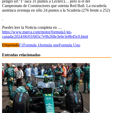
peligro (el ‘1’ saca 31 puntos a Leclerc)… pero sí el del
Campeonato de Constructores que ostenta Red Bull. La escudería
austriaca aventaja en sólo 24 puntos a la Scuderia (276 frente a 252)
.
Puedes leer la Noticia completa en …
https://www.marca.com/motor/formula1/gp-
canada/2024/06/03/665c7e9b268e3e6e3e8b45c0.html
Etiquetada
F1
Formula 1
formula one
Formula Uno
Entradas relacionadas