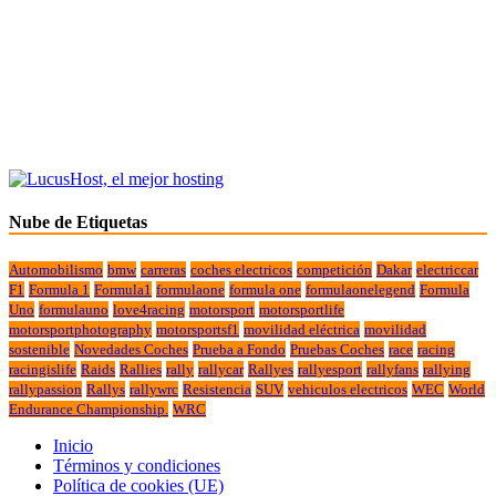
Nube de Etiquetas
Automobilismo
bmw
carreras
coches electricos
competición
Dakar
electriccar
F1
Formula 1
Formula1
formulaone
formula one
formulaonelegend
Formula
Uno
formulauno
love4racing
motorsport
motorsportlife
motorsportphotography
motorsportsf1
movilidad eléctrica
movilidad
sostenible
Novedades Coches
Prueba a Fondo
Pruebas Coches
race
racing
racingislife
Raids
Rallies
rally
rallycar
Rallyes
rallyesport
rallyfans
rallying
rallypassion
Rallys
rallywrc
Resistencia
SUV
vehiculos electricos
WEC
World
Endurance Championship.
WRC
Inicio
Términos y condiciones
Política de cookies (UE)