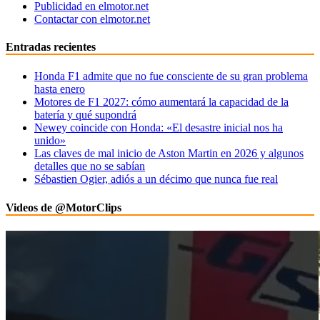
Publicidad en elmotor.net
Contactar con elmotor.net
Entradas recientes
Honda F1 admite que no fue consciente de su gran problema
hasta enero
Motores de F1 2027: cómo aumentará la capacidad de la
batería y qué supondrá
Newey coincide con Honda: «El desastre inicial nos ha
unido»
Las claves de mal inicio de Aston Martin en 2026 y algunos
detalles que no se sabían
Sébastien Ogier, adiós a un décimo que nunca fue real
Videos de @MotorClips