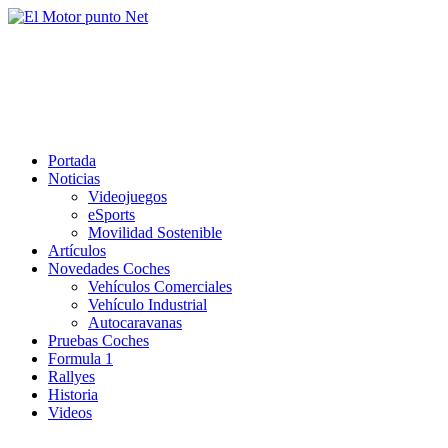
Saltar
al
El Motor punto Net
contenido
Información sobre novedades y pruebas de Automóviles
Portada
Noticias
Videojuegos
eSports
Movilidad Sostenible
Artículos
Novedades Coches
Vehículos Comerciales
Vehículo Industrial
Autocaravanas
Pruebas Coches
Formula 1
Rallyes
Historia
Videos