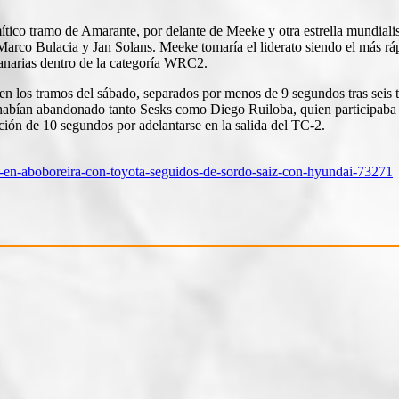
mítico tramo de Amarante, por delante de Meeke y otra estrella mundiali
co Bulacia y Jan Solans. Meeke tomaría el liderato siendo el más rápid
 Canarias dentro de la categoría WRC2.
 en los tramos del sábado, separados por menos de 9 segundos tras sei
 habían abandonado tanto Sesks como Diego Ruiloba, quien participaba e
ación de 10 segundos por adelantarse en la salida del TC-2.
an-en-aboboreira-con-toyota-seguidos-de-sordo-saiz-con-hyundai-73271