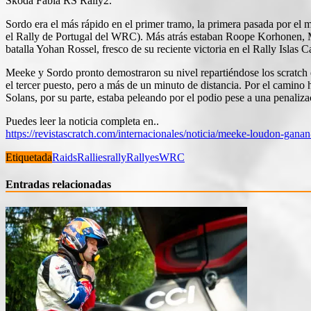
Skoda Fabia RS Rally2.
Sordo era el más rápido en el primer tramo, la primera pasada por el 
el Rally de Portugal del WRC). Más atrás estaban Roope Korhonen, Mar
batalla Yohan Rossel, fresco de su reciente victoria en el Rally Islas
Meeke y Sordo pronto demostraron su nivel repartiéndose los scratch
el tercer puesto, pero a más de un minuto de distancia. Por el camino
Solans, por su parte, estaba peleando por el podio pese a una penaliz
Puedes leer la noticia completa en..
https://revistascratch.com/internacionales/noticia/meeke-loudon-gan
Etiquetada
Raids
Rallies
rally
Rallyes
WRC
Entradas relacionadas