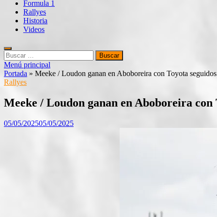
Formula 1
Rallyes
Historia
Videos
Buscar:
Menú principal
Portada
»
Meeke / Loudon ganan en Aboboreira con Toyota seguidos
Rallyes
Meeke / Loudon ganan en Aboboreira con T
05/05/2025
05/05/2025