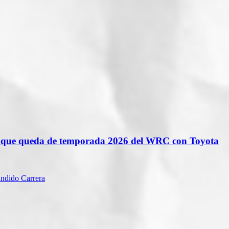
lo que queda de temporada 2026 del WRC con Toyota
ándido Carrera