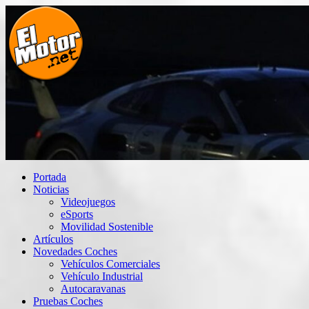
Saltar
al
contenido
El Motor punto Net
Información sobre novedades y pruebas de Automóviles
Portada
Noticias
Videojuegos
eSports
Movilidad Sostenible
Artículos
Novedades Coches
Vehículos Comerciales
Vehículo Industrial
Autocaravanas
Pruebas Coches