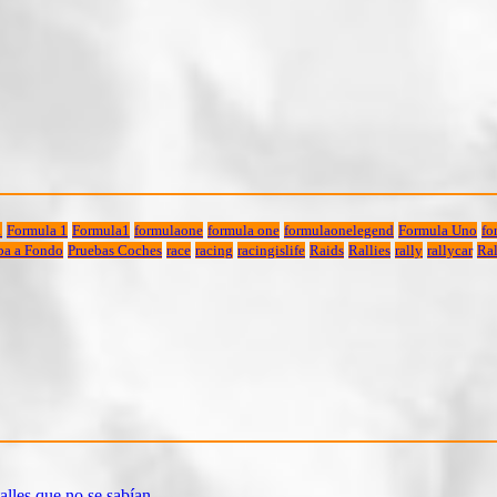
1
Formula 1
Formula1
formulaone
formula one
formulaonelegend
Formula Uno
fo
ba a Fondo
Pruebas Coches
race
racing
racingislife
Raids
Rallies
rally
rallycar
Ral
alles que no se sabían