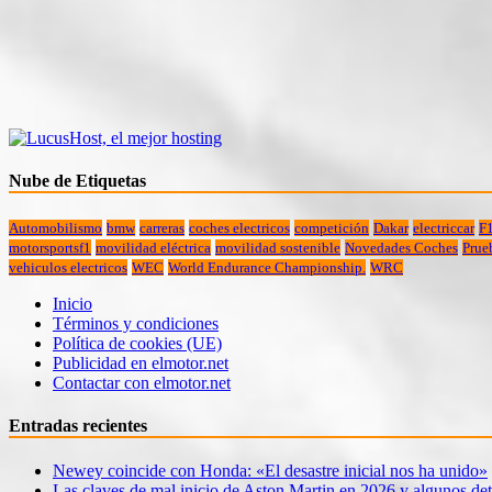
Nube de Etiquetas
Automobilismo
bmw
carreras
coches electricos
competición
Dakar
electriccar
F
motorsportsf1
movilidad eléctrica
movilidad sostenible
Novedades Coches
Prue
vehiculos electricos
WEC
World Endurance Championship.
WRC
Inicio
Términos y condiciones
Política de cookies (UE)
Publicidad en elmotor.net
Contactar con elmotor.net
Entradas recientes
Newey coincide con Honda: «El desastre inicial nos ha unido»
Las claves de mal inicio de Aston Martin en 2026 y algunos det