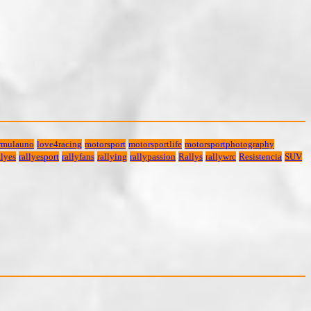
rmulauno
love4racing
motorsport
motorsportlife
motorsportphotography
lyes
rallyesport
rallyfans
rallying
rallypassion
Rallys
rallywrc
Resistencia
SUV