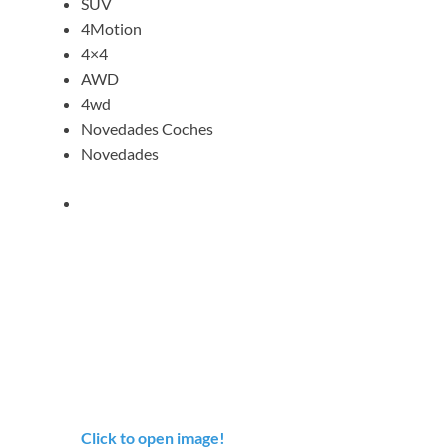
SUV
4Motion
4×4
AWD
4wd
Novedades Coches
Novedades
Click to open image!