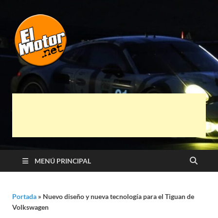
El Motor punto
Información sobre novedades y pruebas de
Automóviles
Net
MENÚ PRINCIPAL
Portada
»
Nuevo diseño y nueva tecnología para el Tiguan de
Volkswagen