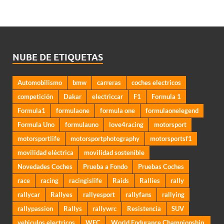
NUBE DE ETIQUETAS
Automobilismo
bmw
carreras
coches electricos
competición
Dakar
electriccar
F1
Formula 1
Formula1
formulaone
formula one
formulaonelegend
Formula Uno
formulauno
love4racing
motorsport
motorsportlife
motorsportphotography
motorsportsf1
movilidad eléctrica
movilidad sostenible
Novedades Coches
Prueba a Fondo
Pruebas Coches
race
racing
racingislife
Raids
Rallies
rally
rallycar
Rallyes
rallyesport
rallyfans
rallying
rallypassion
Rallys
rallywrc
Resistencia
SUV
vehiculos electricos
WEC
World Endurance Championship.