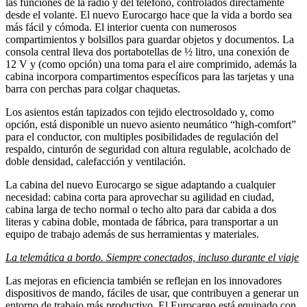
las funciones de la radio y del teléfono, controlados directamente
desde el volante. El nuevo Eurocargo hace que la vida a bordo sea
más fácil y cómoda. El interior cuenta con numerosos
compartimientos y bolsillos para guardar objetos y documentos. La
consola central lleva dos portabotellas de ½ litro, una conexión de
12 V y (como opción) una toma para el aire comprimido, además la
cabina incorpora compartimentos específicos para las tarjetas y una
barra con perchas para colgar chaquetas.
Los asientos están tapizados con tejido electrosoldado y, como
opción, está disponible un nuevo asiento neumático “high-comfort”
para el conductor, con multiples posibilidades de regulación del
respaldo, cinturón de seguridad con altura regulable, acolchado de
doble densidad, calefacción y ventilación.
La cabina del nuevo Eurocargo se sigue adaptando a cualquier
necesidad: cabina corta para aprovechar su agilidad en ciudad,
cabina larga de techo normal o techo alto para dar cabida a dos
literas y cabina doble, montada de fábrica, para transportar a un
equipo de trabajo además de sus herramientas y materiales.
La telemática a bordo. Siempre conectados, incluso durante el viaje
Las mejoras en eficiencia también se reflejan en los innovadores
dispositivos de mando, fáciles de usar, que contribuyen a generar un
entorno de trabajo más productivo. El Eurocargo está equipado con