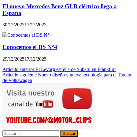
El nuevo Mercedes Benz GLB eléctrico llega a
España
30/12/2025
17/12/2025
Conocemos el DS N°4
29/12/2025
17/12/2025
Navegación
Artículo anterior
El Levorg estrella de Subaru en Frankfurt
Artículo siguiente
Nuevo diseño y nueva tecnología para el Tiguan
de
de Volkswagen
entradas
Buscar: