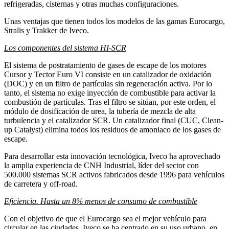
refrigeradas, cisternas y otras muchas configuraciones.
Unas ventajas que tienen todos los modelos de las gamas Eurocargo,
Stralis y Trakker de Iveco.
Los componentes del sistema HI-SCR
El sistema de postratamiento de gases de escape de los motores
Cursor y Tector Euro VI consiste en un catalizador de oxidación
(DOC) y en un filtro de partículas sin regeneración activa. Por lo
tanto, el sistema no exige inyección de combustible para activar la
combustión de partículas. Tras el filtro se sitúan, por este orden, el
módulo de dosificación de urea, la tubería de mezcla de alta
turbulencia y el catalizador SCR. Un catalizador final (CUC, Clean-
up Catalyst) elimina todos los residuos de amoniaco de los gases de
escape.
Para desarrollar esta innovación tecnológica, Iveco ha aprovechado
la amplia experiencia de CNH Industrial, líder del sector con
500.000 sistemas SCR activos fabricados desde 1996 para vehículos
de carretera y off-road.
Eficiencia. Hasta un 8% menos de consumo de combustible
Con el objetivo de que el Eurocargo sea el mejor vehículo para
circular en las ciudades, Iveco se ha centrado en su uso urbano, en