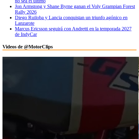
no sea el último
Jon Armstong y Shane Byrne ganan el Voly Grampian Forest
Rally 2026
Diego Ruiloba y Lancia conquistan un triunfo agónico en
Lanzarote
Marcus Ericsson seguirá con Andretti en la temporada 2027
de IndyCar
Videos de @MotorClips