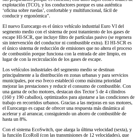
explotación (TCO), y los conductores porque es una auténtica
‘oficina sobre ruedas’, confortable y multifuncional, fácil de
conducir y ergonómica”.
El nuevo Eurocargo es el único vehículo industrial Euro VI del
segmento medio con el sistema de post tratamiento de los gases de
escape HI-SCR, que incluye filtro de partículas pasivo (se regenera
sin intervención del conductor ni combustible extra). El HI-SCR es
el único sistema de reducción de emisiones que no altera el proceso
de combustión porque funciona con la entrada de aire limpio, en
lugar de con la recirculación de los gases de escape.
Los vehículos industriales del segmento medio se destinan
principalmente a la distribución en zonas urbanas y para servicios
municipales, por eso Iveco estableció como máxima prioridad
mejorar las prestaciones y reducir el consumo de combustible. Con
una gama de ocho motores, destacan dos Tector 5 de 4 cilindros
(160 y 190 caballos), optimizados para ajustarse a las condiciones de
trabajo en recorridos urbanos. Gracias a las mejoras en sus motores,
el Eurocargo es capaz de ofrecer una respuesta más dinámica al
acelerar y al arrancar, consiguiendo un ahorro de combustible de
hasta un 8%.
Con el sistema EcoSwitch, que alarga la última velocidad (sexta), y
la función EcoRoll (con las transmisiones de 12 velocidades), que