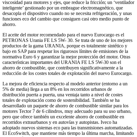
viscosidad para motores y ejes, que reduce la fricción; un ‘ventilador
inteligente’ gestionado por un embrague electromagnético, que
desacopla el dispositivo cuando no se necesita refrigeración, y unas
funciones eco del cambio que consiguen casi otro medio punto de
ahorro.
El aceite del motor recomendado para el nuevo Eurocargo es el
PETRONAS Urania FE LS 5W- 30. Se trata de uno de los mejores
productos de la gama URANIA, porque es totalmente sintético y
bajo en SAP para respetar los rigurosos límites de emisiones de la
normativa Euro 6 y garantizar la mejor protección del motor. Otras
características importantes del URANIA FE LS 5W-30 son el
ahorro de combustible, que contribuyen significativamente a la
reducción de los costes totales de explotación del nuevo Eurocargo.
La mejora de eficiencia respecto al modelo anterior (entorno a un
5% de media) llega a un 8% en los recorridos urbanos de
distribución puerta a puerta, una ventaja tanto a nivel de costes
totales de explotación como de sostenibilidad. También se ha
desarrollado un paquete de ahorro de combustible similar para los
motores Tector 7 de 6 cilindros, muy adecuado para su uso urbano,
pero que ofrece también un excelente ahorro de combustible en
recorridos extraurbanos y en autovías y autopistas. Iveco ha
adoptado nuevos sistemas eco para las transmisiones automatizadas.
El EcoSwitch, que mantiene más tiempo la última marcha, limitando