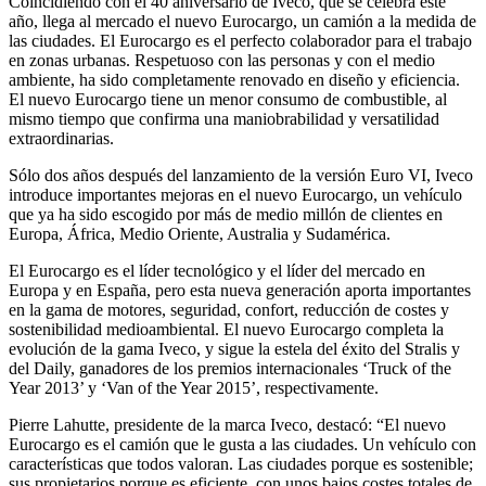
Coincidiendo con el 40 aniversario de Iveco, que se celebra este
año, llega al mercado el nuevo Eurocargo, un camión a la medida de
las ciudades. El Eurocargo es el perfecto colaborador para el trabajo
en zonas urbanas. Respetuoso con las personas y con el medio
ambiente, ha sido completamente renovado en diseño y eficiencia.
El nuevo Eurocargo tiene un menor consumo de combustible, al
mismo tiempo que confirma una maniobrabilidad y versatilidad
extraordinarias.
Sólo dos años después del lanzamiento de la versión Euro VI, Iveco
introduce importantes mejoras en el nuevo Eurocargo, un vehículo
que ya ha sido escogido por más de medio millón de clientes en
Europa, África, Medio Oriente, Australia y Sudamérica.
El Eurocargo es el líder tecnológico y el líder del mercado en
Europa y en España, pero esta nueva generación aporta importantes
en la gama de motores, seguridad, confort, reducción de costes y
sostenibilidad medioambiental. El nuevo Eurocargo completa la
evolución de la gama Iveco, y sigue la estela del éxito del Stralis y
del Daily, ganadores de los premios internacionales ‘Truck of the
Year 2013’ y ‘Van of the Year 2015’, respectivamente.
Pierre Lahutte, presidente de la marca Iveco, destacó: “El nuevo
Eurocargo es el camión que le gusta a las ciudades. Un vehículo con
características que todos valoran. Las ciudades porque es sostenible;
sus propietarios porque es eficiente, con unos bajos costes totales de