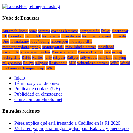
Nube de Etiquetas
Automobilismo
bmw
carreras
coches electricos
competición
Dakar
electriccar
F1
Formula 1
Formula1
formulaone
formula one
formulaonelegend
Formula
Uno
formulauno
love4racing
motorsport
motorsportlife
motorsportphotography
motorsportsf1
movilidad eléctrica
movilidad
sostenible
Novedades Coches
Prueba a Fondo
Pruebas Coches
race
racing
racingislife
Raids
Rallies
rally
rallycar
Rallyes
rallyesport
rallyfans
rallying
rallypassion
Rallys
rallywrc
Resistencia
SUV
vehiculos electricos
WEC
World
Endurance Championship.
WRC
Inicio
Términos y condiciones
Política de cookies (UE)
Publicidad en elmotor.net
Contactar con elmotor.net
Entradas recientes
Pérez explica qué está frenando a Cadillac en la F1 2026
McLaren ya prepara un gran golpe para Bakú… y puede que