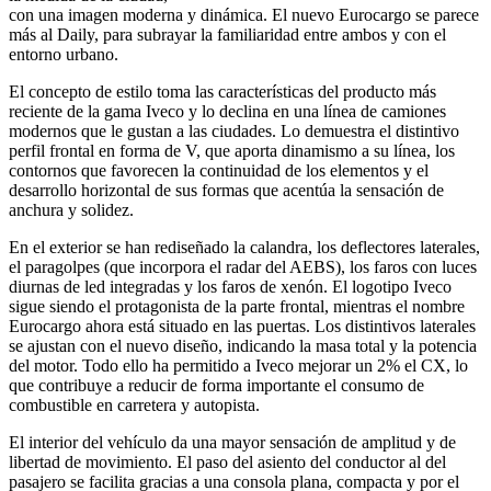
con una imagen moderna y dinámica. El nuevo Eurocargo se parece
más al Daily, para subrayar la familiaridad entre ambos y con el
entorno urbano.
El concepto de estilo toma las características del producto más
reciente de la gama Iveco y lo declina en una línea de camiones
modernos que le gustan a las ciudades. Lo demuestra el distintivo
perfil frontal en forma de V, que aporta dinamismo a su línea, los
contornos que favorecen la continuidad de los elementos y el
desarrollo horizontal de sus formas que acentúa la sensación de
anchura y solidez.
En el exterior se han rediseñado la calandra, los deflectores laterales,
el paragolpes (que incorpora el radar del AEBS), los faros con luces
diurnas de led integradas y los faros de xenón. El logotipo Iveco
sigue siendo el protagonista de la parte frontal, mientras el nombre
Eurocargo ahora está situado en las puertas. Los distintivos laterales
se ajustan con el nuevo diseño, indicando la masa total y la potencia
del motor. Todo ello ha permitido a Iveco mejorar un 2% el CX, lo
que contribuye a reducir de forma importante el consumo de
combustible en carretera y autopista.
El interior del vehículo da una mayor sensación de amplitud y de
libertad de movimiento. El paso del asiento del conductor al del
pasajero se facilita gracias a una consola plana, compacta y por el