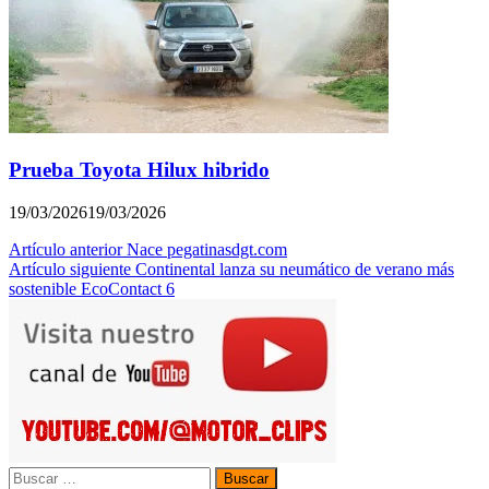
Prueba Toyota Hilux hibrido
19/03/2026
19/03/2026
Navegación
Artículo anterior
Nace pegatinasdgt.com
Artículo siguiente
Continental lanza su neumático de verano más
de
sostenible EcoContact 6
entradas
Buscar: