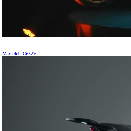
Morbidelli C652V