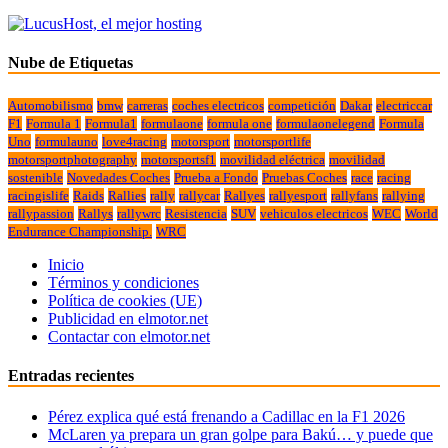
Nube de Etiquetas
Automobilismo
bmw
carreras
coches electricos
competición
Dakar
electriccar
F1
Formula 1
Formula1
formulaone
formula one
formulaonelegend
Formula
Uno
formulauno
love4racing
motorsport
motorsportlife
motorsportphotography
motorsportsf1
movilidad eléctrica
movilidad
sostenible
Novedades Coches
Prueba a Fondo
Pruebas Coches
race
racing
racingislife
Raids
Rallies
rally
rallycar
Rallyes
rallyesport
rallyfans
rallying
rallypassion
Rallys
rallywrc
Resistencia
SUV
vehiculos electricos
WEC
World
Endurance Championship.
WRC
Inicio
Términos y condiciones
Política de cookies (UE)
Publicidad en elmotor.net
Contactar con elmotor.net
Entradas recientes
Pérez explica qué está frenando a Cadillac en la F1 2026
McLaren ya prepara un gran golpe para Bakú… y puede que