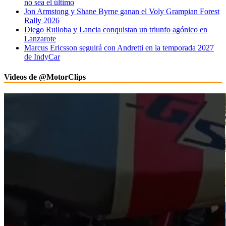
no sea el último
Jon Armstong y Shane Byrne ganan el Voly Grampian Forest
Rally 2026
Diego Ruiloba y Lancia conquistan un triunfo agónico en
Lanzarote
Marcus Ericsson seguirá con Andretti en la temporada 2027
de IndyCar
Videos de @MotorClips