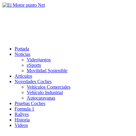
Saltar
al
El Motor punto Net
contenido
Información sobre novedades y pruebas de Automóviles
Portada
Noticias
Videojuegos
eSports
Movilidad Sostenible
Artículos
Novedades Coches
Vehículos Comerciales
Vehículo Industrial
Autocaravanas
Pruebas Coches
Formula 1
Rallyes
Historia
Videos