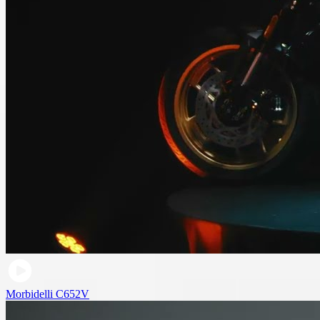
Morbidelli C652V