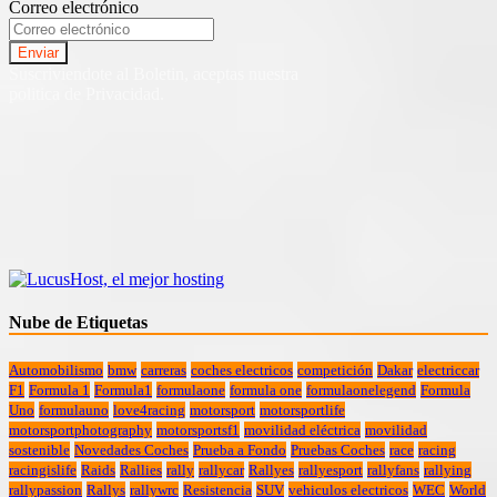
Correo electrónico
Suscriviendote al Boletin, aceptas nuestra
politica de Privacidad.
Nube de Etiquetas
Automobilismo
bmw
carreras
coches electricos
competición
Dakar
electriccar
F1
Formula 1
Formula1
formulaone
formula one
formulaonelegend
Formula
Uno
formulauno
love4racing
motorsport
motorsportlife
motorsportphotography
motorsportsf1
movilidad eléctrica
movilidad
sostenible
Novedades Coches
Prueba a Fondo
Pruebas Coches
race
racing
racingislife
Raids
Rallies
rally
rallycar
Rallyes
rallyesport
rallyfans
rallying
rallypassion
Rallys
rallywrc
Resistencia
SUV
vehiculos electricos
WEC
World