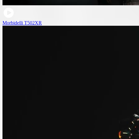
Morbidelli T502XR