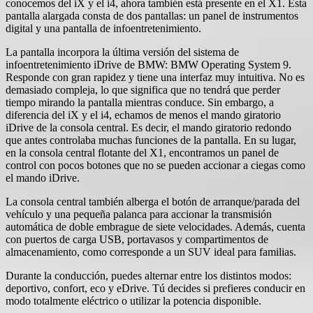
conocemos del iX y el i4, ahora también está presente en el X1. Esta
pantalla alargada consta de dos pantallas: un panel de instrumentos
digital y una pantalla de infoentretenimiento.
La pantalla incorpora la última versión del sistema de
infoentretenimiento iDrive de BMW: BMW Operating System 9.
Responde con gran rapidez y tiene una interfaz muy intuitiva. No es
demasiado compleja, lo que significa que no tendrá que perder
tiempo mirando la pantalla mientras conduce. Sin embargo, a
diferencia del iX y el i4, echamos de menos el mando giratorio
iDrive de la consola central. Es decir, el mando giratorio redondo
que antes controlaba muchas funciones de la pantalla. En su lugar,
en la consola central flotante del X1, encontramos un panel de
control con pocos botones que no se pueden accionar a ciegas como
el mando iDrive.
La consola central también alberga el botón de arranque/parada del
vehículo y una pequeña palanca para accionar la transmisión
automática de doble embrague de siete velocidades. Además, cuenta
con puertos de carga USB, portavasos y compartimentos de
almacenamiento, como corresponde a un SUV ideal para familias.
Durante la conducción, puedes alternar entre los distintos modos:
deportivo, confort, eco y eDrive. Tú decides si prefieres conducir en
modo totalmente eléctrico o utilizar la potencia disponible.