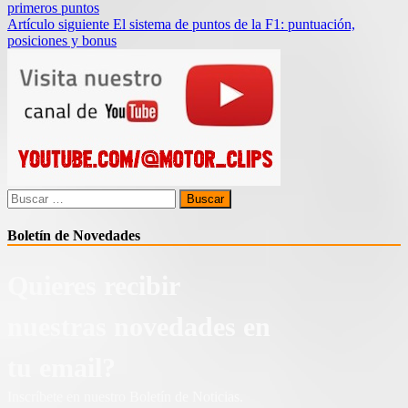
primeros puntos
de
Artículo siguiente
El sistema de puntos de la F1: puntuación,
entradas
posiciones y bonus
Buscar:
Boletín de Novedades
Quieres recibir
nuestras novedades en
tu email?
Inscríbete en nuestro Boletín de Noticias.