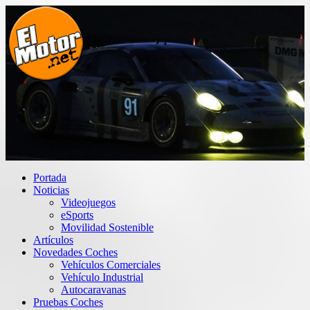
Saltar
al
contenido
El Motor punto Net
Información sobre novedades y pruebas de Automóviles
Portada
Noticias
Videojuegos
eSports
Movilidad Sostenible
Artículos
Novedades Coches
Vehículos Comerciales
Vehículo Industrial
Autocaravanas
Pruebas Coches