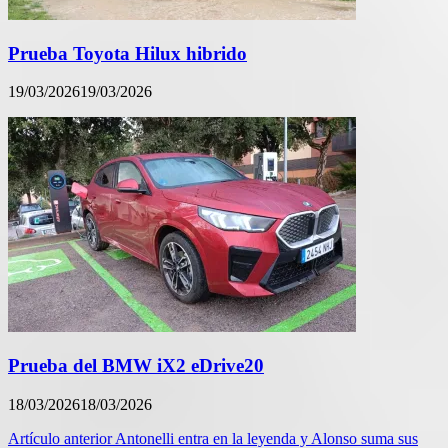
Prueba Toyota Hilux hibrido
19/03/2026
19/03/2026
Prueba del BMW iX2 eDrive20
18/03/2026
18/03/2026
Navegación
Artículo anterior
Antonelli entra en la leyenda y Alonso suma sus