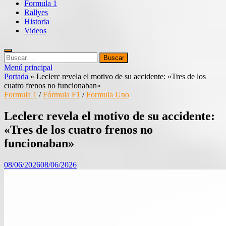
Formula 1
Rallyes
Historia
Videos
Buscar:
Menú principal
Portada
»
Leclerc revela el motivo de su accidente: «Tres de los
cuatro frenos no funcionaban»
Formula 1
/
Fórmula F1
/
Formula Uno
Leclerc revela el motivo de su accidente:
«Tres de los cuatro frenos no
funcionaban»
08/06/2026
08/06/2026