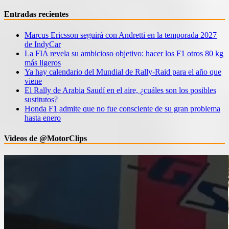
Entradas recientes
Marcus Ericsson seguirá con Andretti en la temporada 2027
de IndyCar
La FIA revela su ambicioso objetivo: hacer los F1 otros 80 kg
más ligeros
Ya hay calendario del Mundial de Rally-Raid para el año que
viene
El Rally de Arabia Saudí en el aire, ¿cuáles son los posibles
sustitutos?
Honda F1 admite que no fue consciente de su gran problema
hasta enero
Videos de @MotorClips