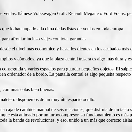
perventas, llámese Volkswagen Golf, Renault Megane o Ford Focus, pe
 que lo han aupado a la cima de las listas de ventas en toda europa.
ara afrontar incluso viajes con total garantías.
desde el nivel más económico y hasta los dientes en los acabados más c
mplios y cómodos, ya que la plaza central trasera es algo más dura y es
conseguida y varios espacios para guardar pequeños objetos. El salpica
en ordenador de a bordo. La pantalla central es algo pequeña respecto a 
s, con unas cotas bien buenas.
l maletero disponemos de un muy útil espacio oculto.
 caja de cambios manual de seis relaciones, que disfruta de un tacto s
nque está animado por un turbocompresor, su funcionamiento es más pa
toda la banda de revoluciones, y eso, unido a un más que correcto aisla