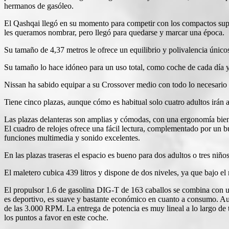
hermanos de gasóleo.
El Qashqai llegó en su momento para competir con los compactos su
les queramos nombrar, pero llegó para quedarse y marcar una época.
Su tamaño de 4,37 metros le ofrece un equilibrio y polivalencia únicos
Su tamaño lo hace idóneo para un uso total, como coche de cada día y p
Nissan ha sabido equipar a su Crossover medio con todo lo necesario 
Tiene cinco plazas, aunque cómo es habitual solo cuatro adultos irán a
Las plazas delanteras son amplias y cómodas, con una ergonomía bien 
El cuadro de relojes ofrece una fácil lectura, complementado por un bu
funciones multimedia y sonido excelentes.
En las plazas traseras el espacio es bueno para dos adultos o tres niño
El maletero cubica 439 litros y dispone de dos niveles, ya que bajo e
El propulsor 1.6 de gasolina DIG-T de 163 caballos se combina con una
es deportivo, es suave y bastante económico en cuanto a consumo. Au
de las 3.000 RPM. La entrega de potencia es muy lineal a lo largo de 
los puntos a favor en este coche.