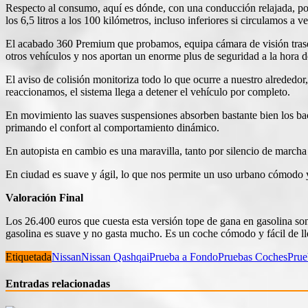
Respecto al consumo, aquí es dónde, con una conducción relajada, pod
los 6,5 litros a los 100 kilómetros, incluso inferiores si circulamos a
El acabado 360 Premium que probamos, equipa cámara de visión trasera 
otros vehículos y nos aportan un enorme plus de seguridad a la hora d
El aviso de colisión monitoriza todo lo que ocurre a nuestro alrededor
reaccionamos, el sistema llega a detener el vehículo por completo.
En movimiento las suaves suspensiones absorben bastante bien los bac
primando el confort al comportamiento dinámico.
En autopista en cambio es una maravilla, tanto por silencio de march
En ciudad es suave y ágil, lo que nos permite un uso urbano cómodo y
Valoración Final
Los 26.400 euros que cuesta esta versión tope de gana en gasolina s
gasolina es suave y no gasta mucho. Es un coche cómodo y fácil de ll
Etiquetada
Nissan
Nissan Qashqai
Prueba a Fondo
Pruebas Coches
Prue
Entradas relacionadas