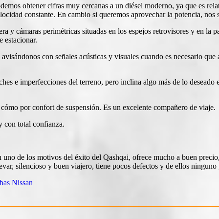
emos obtener cifras muy cercanas a un diésel moderno, ya que es relat
 velocidad constante. En cambio si queremos aprovechar la potencia, nos s
y cámaras perimétricas situadas en los espejos retrovisores y en la pa
e estacionar.
, avisándonos con señales acústicas y visuales cuando es necesario que a
hes e imperfecciones del terreno, pero inclina algo más de lo deseado 
a cómo por confort de suspensión. Es un excelente compañero de viaje.
 con total confianza.
on uno de los motivos del éxito del Qashqai, ofrece mucho a buen prec
evar, silencioso y buen viajero, tiene pocos defectos y de ellos ningun
bas Nissan