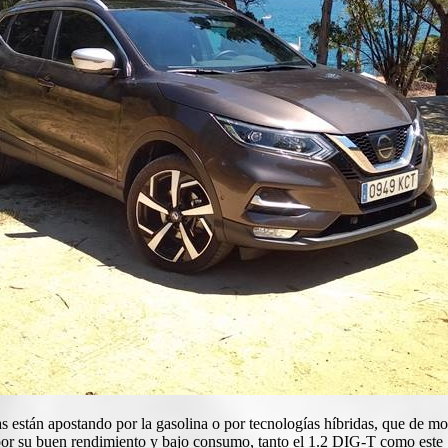
s están apostando por la gasolina o por tecnologías híbridas, que de mo
 por su buen rendimiento y bajo consumo, tanto el 1.2 DIG-T como est