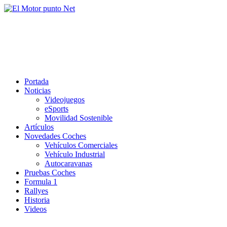
Saltar
al
El Motor punto Net
contenido
Información sobre novedades y pruebas de Automóviles
Portada
Noticias
Videojuegos
eSports
Movilidad Sostenible
Artículos
Novedades Coches
Vehículos Comerciales
Vehículo Industrial
Autocaravanas
Pruebas Coches
Formula 1
Rallyes
Historia
Videos