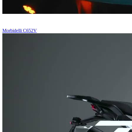
Morbidelli C652V