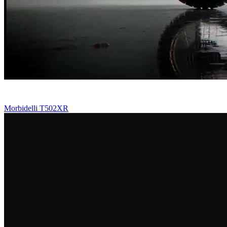
Morbidelli T502XR