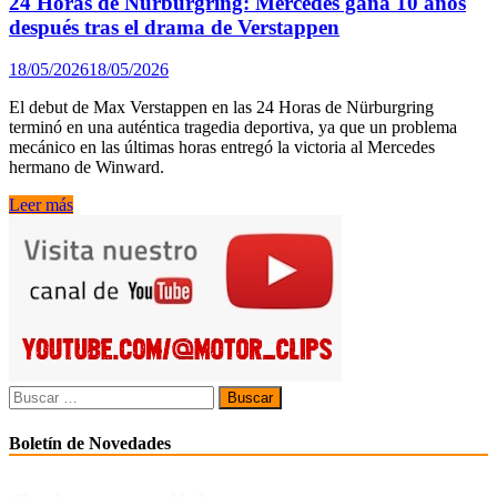
24 Horas de Nürburgring: Mercedes gana 10 años
después tras el drama de Verstappen
18/05/2026
18/05/2026
El debut de Max Verstappen en las 24 Horas de Nürburgring
terminó en una auténtica tragedia deportiva, ya que un problema
mecánico en las últimas horas entregó la victoria al Mercedes
hermano de Winward.
24
Leer más
Horas
de
Nürburgring:
Mercedes
gana
10
años
después
tras
Buscar:
el
drama
Boletín de Novedades
de
Verstappen