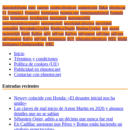
Automobilismo
bmw
carreras
coches electricos
competición
Dakar
electriccar
F1
Formula 1
Formula1
formulaone
formula one
formulaonelegend
Formula
Uno
formulauno
love4racing
motorsport
motorsportlife
motorsportphotography
motorsportsf1
movilidad eléctrica
movilidad
sostenible
Novedades Coches
Prueba a Fondo
Pruebas Coches
race
racing
racingislife
Raids
Rallies
rally
rallycar
Rallyes
rallyesport
rallyfans
rallying
rallypassion
Rallys
rallywrc
Resistencia
SUV
vehiculos electricos
WEC
World
Endurance Championship.
WRC
Inicio
Términos y condiciones
Política de cookies (UE)
Publicidad en elmotor.net
Contactar con elmotor.net
Entradas recientes
Newey coincide con Honda: «El desastre inicial nos ha
unido»
Las claves de mal inicio de Aston Martin en 2026 y algunos
detalles que no se sabían
Sébastien Ogier, adiós a un décimo que nunca fue real
En Cadillac aseguran que Pérez y Bottas están haciendo un
«trabajo espectacular»