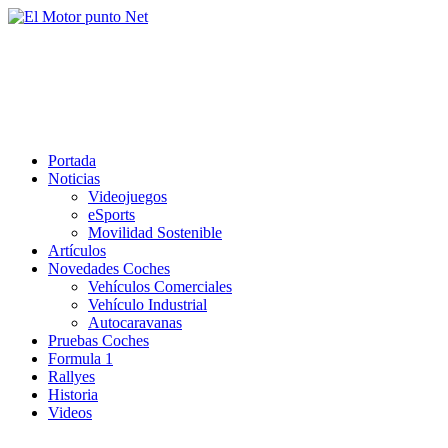
Saltar
al
El Motor punto Net
contenido
Información sobre novedades y pruebas de Automóviles
Portada
Noticias
Videojuegos
eSports
Movilidad Sostenible
Artículos
Novedades Coches
Vehículos Comerciales
Vehículo Industrial
Autocaravanas
Pruebas Coches
Formula 1
Rallyes
Historia
Videos