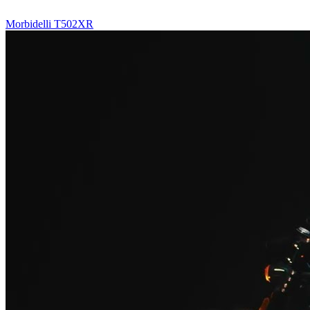
Morbidelli T502XR