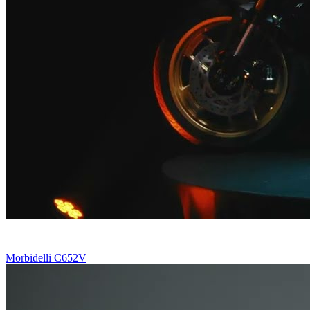
Morbidelli C652V