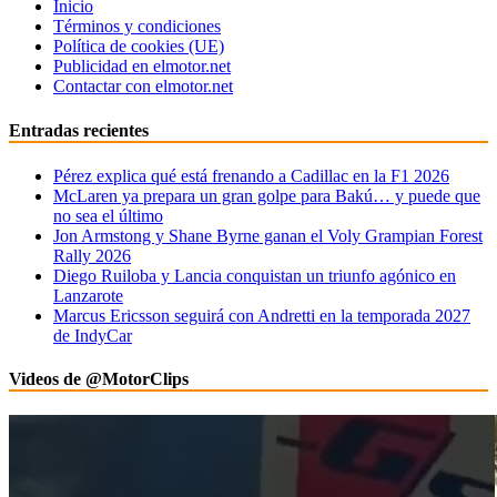
Inicio
Términos y condiciones
Política de cookies (UE)
Publicidad en elmotor.net
Contactar con elmotor.net
Entradas recientes
Pérez explica qué está frenando a Cadillac en la F1 2026
McLaren ya prepara un gran golpe para Bakú… y puede que
no sea el último
Jon Armstong y Shane Byrne ganan el Voly Grampian Forest
Rally 2026
Diego Ruiloba y Lancia conquistan un triunfo agónico en
Lanzarote
Marcus Ericsson seguirá con Andretti en la temporada 2027
de IndyCar
Videos de @MotorClips