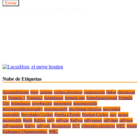
Suscriviendote al Boletin, aceptas nuestra
politica de Privacidad.
Nube de Etiquetas
Automobilismo
bmw
carreras
coches electricos
competición
Dakar
electriccar
F1
Formula 1
Formula1
formulaone
formula one
formulaonelegend
Formula
Uno
formulauno
love4racing
motorsport
motorsportlife
motorsportphotography
motorsportsf1
movilidad eléctrica
movilidad
sostenible
Novedades Coches
Prueba a Fondo
Pruebas Coches
race
racing
racingislife
Raids
Rallies
rally
rallycar
Rallyes
rallyesport
rallyfans
rallying
rallypassion
Rallys
rallywrc
Resistencia
SUV
vehiculos electricos
WEC
World
Endurance Championship.
WRC