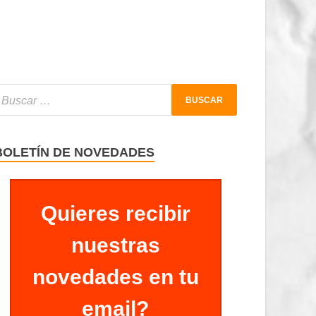
BOLETÍN DE NOVEDADES
Quieres recibir
nuestras
novedades en tu
email?