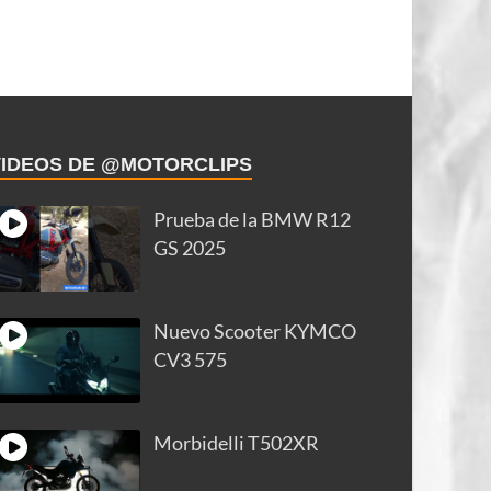
VIDEOS DE @MOTORCLIPS
Prueba de la BMW R12
GS 2025
Nuevo Scooter KYMCO
CV3 575
Morbidelli T502XR