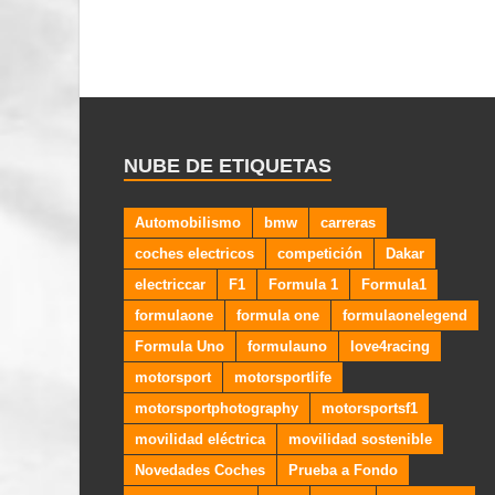
NUBE DE ETIQUETAS
Automobilismo
bmw
carreras
coches electricos
competición
Dakar
electriccar
F1
Formula 1
Formula1
formulaone
formula one
formulaonelegend
Formula Uno
formulauno
love4racing
motorsport
motorsportlife
motorsportphotography
motorsportsf1
movilidad eléctrica
movilidad sostenible
Novedades Coches
Prueba a Fondo