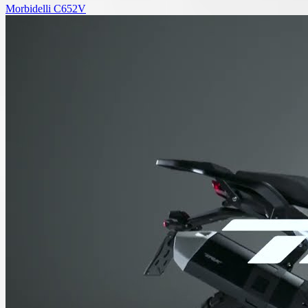
Morbidelli C652V