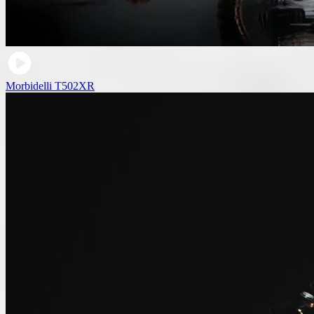
Morbidelli T502XR