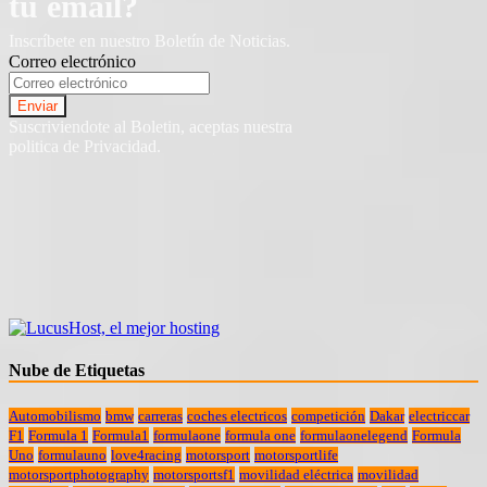
tu email?
Inscríbete en nuestro Boletín de Noticias.
Correo electrónico
Suscriviendote al Boletin, aceptas nuestra
politica de Privacidad.
Nube de Etiquetas
Automobilismo
bmw
carreras
coches electricos
competición
Dakar
electriccar
F1
Formula 1
Formula1
formulaone
formula one
formulaonelegend
Formula
Uno
formulauno
love4racing
motorsport
motorsportlife
motorsportphotography
motorsportsf1
movilidad eléctrica
movilidad