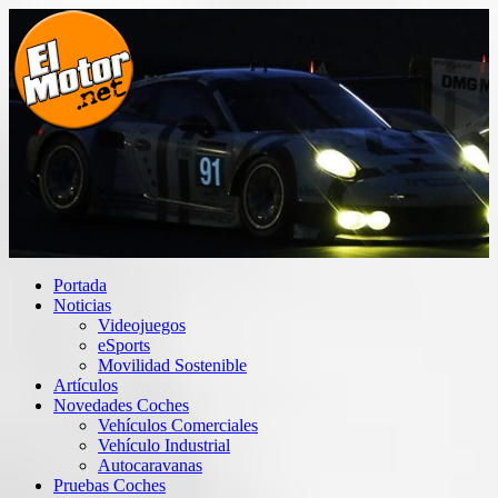
Saltar
al
contenido
El Motor punto Net
Información sobre novedades y pruebas de Automóviles
Portada
Noticias
Videojuegos
eSports
Movilidad Sostenible
Artículos
Novedades Coches
Vehículos Comerciales
Vehículo Industrial
Autocaravanas
Pruebas Coches