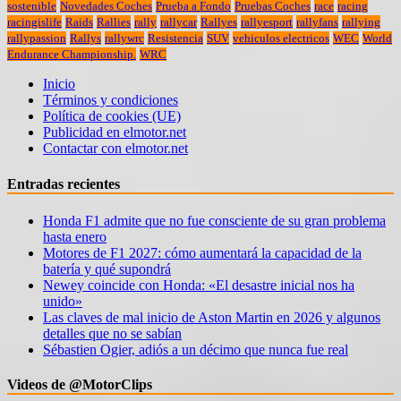
sostenible
Novedades Coches
Prueba a Fondo
Pruebas Coches
race
racing
racingislife
Raids
Rallies
rally
rallycar
Rallyes
rallyesport
rallyfans
rallying
rallypassion
Rallys
rallywrc
Resistencia
SUV
vehiculos electricos
WEC
World
Endurance Championship.
WRC
Inicio
Términos y condiciones
Política de cookies (UE)
Publicidad en elmotor.net
Contactar con elmotor.net
Entradas recientes
Honda F1 admite que no fue consciente de su gran problema
hasta enero
Motores de F1 2027: cómo aumentará la capacidad de la
batería y qué supondrá
Newey coincide con Honda: «El desastre inicial nos ha
unido»
Las claves de mal inicio de Aston Martin en 2026 y algunos
detalles que no se sabían
Sébastien Ogier, adiós a un décimo que nunca fue real
Videos de @MotorClips