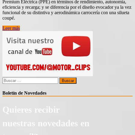
Premium Eléctrica (PPE) en términos de rendimiento, autonomía,
eficiencia y recarga; y se diferencia por el diseño evocador ya la vez
funcional de su distintiva y aerodinámica carrocería con una silueta
coupé.
Llega
Leer más
a
España
el
Audi
Q6
Sportback
e-
tron
Buscar:
Boletín de Novedades
Quieres recibir
nuestras novedades en