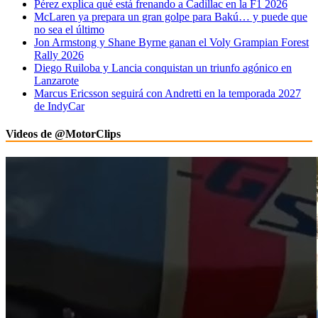
Pérez explica qué está frenando a Cadillac en la F1 2026
McLaren ya prepara un gran golpe para Bakú… y puede que
no sea el último
Jon Armstong y Shane Byrne ganan el Voly Grampian Forest
Rally 2026
Diego Ruiloba y Lancia conquistan un triunfo agónico en
Lanzarote
Marcus Ericsson seguirá con Andretti en la temporada 2027
de IndyCar
Videos de @MotorClips