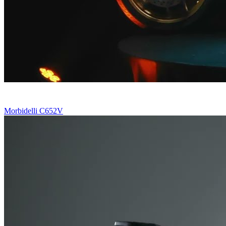
Morbidelli C652V