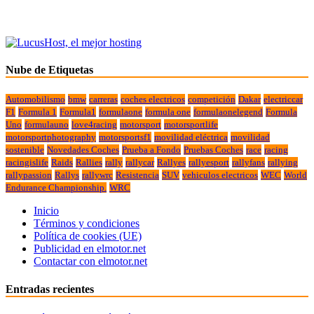
Nube de Etiquetas
Automobilismo
bmw
carreras
coches electricos
competición
Dakar
electriccar
F1
Formula 1
Formula1
formulaone
formula one
formulaonelegend
Formula
Uno
formulauno
love4racing
motorsport
motorsportlife
motorsportphotography
motorsportsf1
movilidad eléctrica
movilidad
sostenible
Novedades Coches
Prueba a Fondo
Pruebas Coches
race
racing
racingislife
Raids
Rallies
rally
rallycar
Rallyes
rallyesport
rallyfans
rallying
rallypassion
Rallys
rallywrc
Resistencia
SUV
vehiculos electricos
WEC
World
Endurance Championship.
WRC
Inicio
Términos y condiciones
Política de cookies (UE)
Publicidad en elmotor.net
Contactar con elmotor.net
Entradas recientes