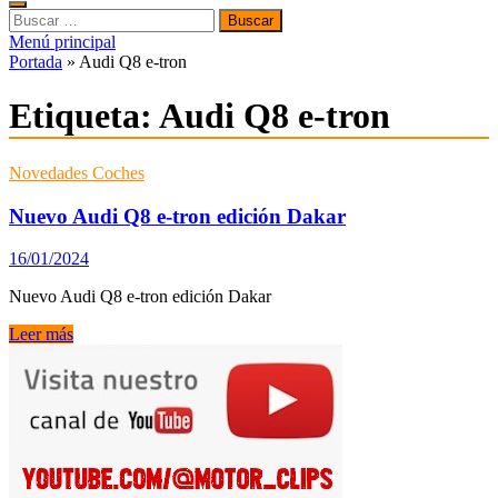
Buscar:
Menú principal
Portada
»
Audi Q8 e-tron
Etiqueta:
Audi Q8 e-tron
Novedades Coches
Nuevo Audi Q8 e-tron edición Dakar
16/01/2024
Nuevo Audi Q8 e-tron edición Dakar
Nuevo
Leer más
Audi
Q8
e-
tron
edición
Dakar