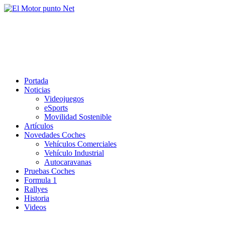
Saltar
al
El Motor punto Net
contenido
Información sobre novedades y pruebas de Automóviles
Portada
Noticias
Videojuegos
eSports
Movilidad Sostenible
Artículos
Novedades Coches
Vehículos Comerciales
Vehículo Industrial
Autocaravanas
Pruebas Coches
Formula 1
Rallyes
Historia
Videos