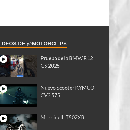
VIDEOS DE @MOTORCLIPS
Prueba de la BMW R12
GS 2025
Nuevo Scooter KYMCO
CV3 575
Morbidelli T502XR