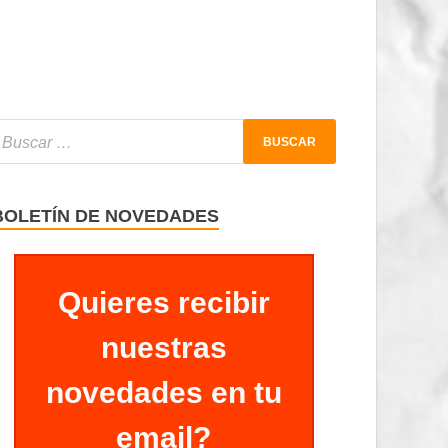
BOLETÍN DE NOVEDADES
Quieres recibir
nuestras
novedades en tu
email?