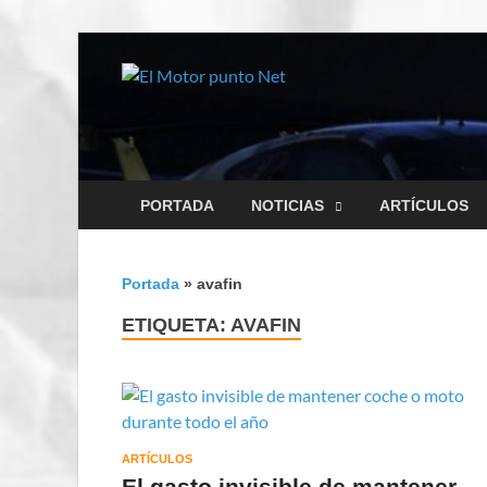
El Motor
Información sobre novedad
PORTADA
NOTICIAS
ARTÍCULOS
Portada
»
avafin
ETIQUETA:
AVAFIN
ARTÍCULOS
El gasto invisible de mantener