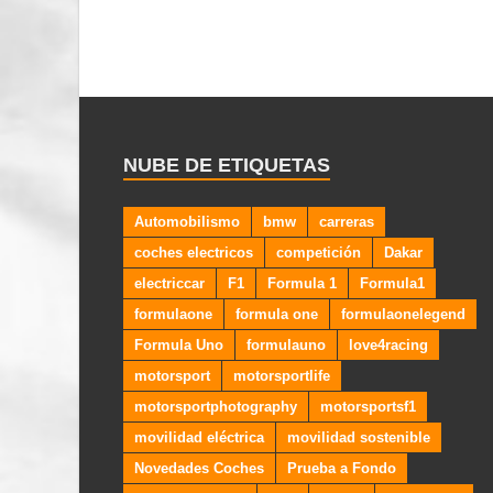
NUBE DE ETIQUETAS
Automobilismo
bmw
carreras
coches electricos
competición
Dakar
electriccar
F1
Formula 1
Formula1
formulaone
formula one
formulaonelegend
Formula Uno
formulauno
love4racing
motorsport
motorsportlife
motorsportphotography
motorsportsf1
movilidad eléctrica
movilidad sostenible
Novedades Coches
Prueba a Fondo