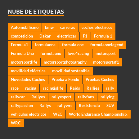
NUBE DE ETIQUETAS
Automobilismo
bmw
carreras
coches electricos
competición
Dakar
electriccar
F1
Formula 1
Formula1
formulaone
formula one
formulaonelegend
Formula Uno
formulauno
love4racing
motorsport
motorsportlife
motorsportphotography
motorsportsf1
movilidad eléctrica
movilidad sostenible
Novedades Coches
Prueba a Fondo
Pruebas Coches
race
racing
racingislife
Raids
Rallies
rally
rallycar
Rallyes
rallyesport
rallyfans
rallying
rallypassion
Rallys
rallywrc
Resistencia
SUV
vehiculos electricos
WEC
World Endurance Championship.
WRC