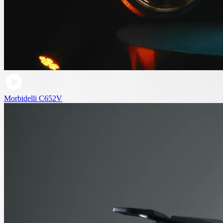
Morbidelli C652V