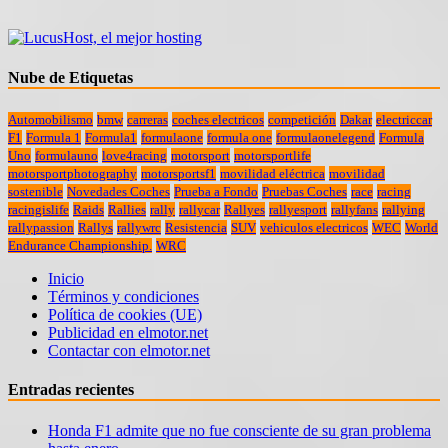
Nube de Etiquetas
Automobilismo
bmw
carreras
coches electricos
competición
Dakar
electriccar
F1
Formula 1
Formula1
formulaone
formula one
formulaonelegend
Formula
Uno
formulauno
love4racing
motorsport
motorsportlife
motorsportphotography
motorsportsf1
movilidad eléctrica
movilidad
sostenible
Novedades Coches
Prueba a Fondo
Pruebas Coches
race
racing
racingislife
Raids
Rallies
rally
rallycar
Rallyes
rallyesport
rallyfans
rallying
rallypassion
Rallys
rallywrc
Resistencia
SUV
vehiculos electricos
WEC
World
Endurance Championship.
WRC
Inicio
Términos y condiciones
Política de cookies (UE)
Publicidad en elmotor.net
Contactar con elmotor.net
Entradas recientes
Honda F1 admite que no fue consciente de su gran problema