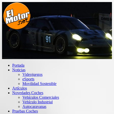
Saltar
al
contenido
El Motor punto Net
Información sobre novedades y pruebas de Automóviles
Portada
Noticias
Videojuegos
eSports
Movilidad Sostenible
Artículos
Novedades Coches
Vehículos Comerciales
Vehículo Industrial
Autocaravanas
Pruebas Coches