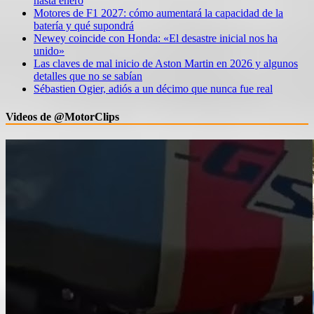
hasta enero
Motores de F1 2027: cómo aumentará la capacidad de la
batería y qué supondrá
Newey coincide con Honda: «El desastre inicial nos ha
unido»
Las claves de mal inicio de Aston Martin en 2026 y algunos
detalles que no se sabían
Sébastien Ogier, adiós a un décimo que nunca fue real
Videos de @MotorClips