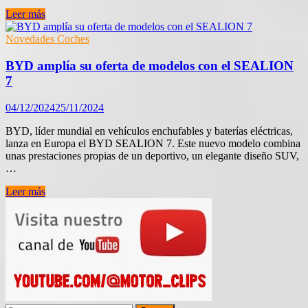
BYD
Leer más
lanza
el
Novedades Coches
nuevo
SEALION
BYD amplía su oferta de modelos con el SEALION
7
7
04/12/2024
25/11/2024
BYD, líder mundial en vehículos enchufables y baterías eléctricas,
lanza en Europa el BYD SEALION 7. Este nuevo modelo combina
unas prestaciones propias de un deportivo, un elegante diseño SUV,
…
BYD
Leer más
amplía
su
oferta
de
modelos
con
el
SEALION
7