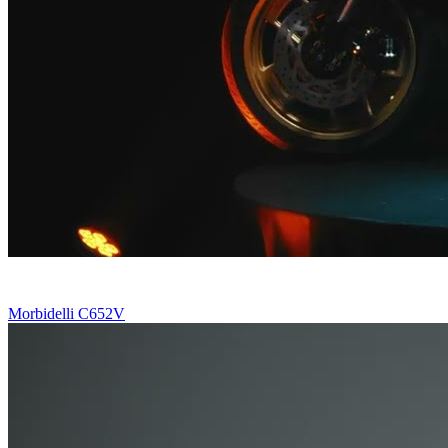
Morbidelli C652V