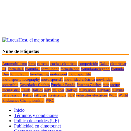
Nube de Etiquetas
Automobilismo
bmw
carreras
coches electricos
competición
Dakar
electriccar
F1
Formula 1
Formula1
formulaone
formula one
formulaonelegend
Formula
Uno
formulauno
love4racing
motorsport
motorsportlife
motorsportphotography
motorsportsf1
movilidad eléctrica
movilidad
sostenible
Novedades Coches
Prueba a Fondo
Pruebas Coches
race
racing
racingislife
Raids
Rallies
rally
rallycar
Rallyes
rallyesport
rallyfans
rallying
rallypassion
Rallys
rallywrc
Resistencia
SUV
vehiculos electricos
WEC
World
Endurance Championship.
WRC
Inicio
Términos y condiciones
Política de cookies (UE)
Publicidad en elmotor.net