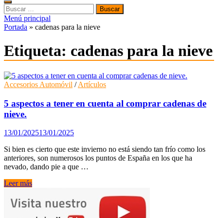
Buscar:
Menú principal
Portada
»
cadenas para la nieve
Etiqueta:
cadenas para la nieve
Accesorios Automóvil
/
Artículos
5 aspectos a tener en cuenta al comprar cadenas de
nieve.
13/01/2025
13/01/2025
Si bien es cierto que este invierno no está siendo tan frío como los
anteriores, son numerosos los puntos de España en los que ha
nevado, dando pie a que …
5
Leer más
aspectos
a
tener
en