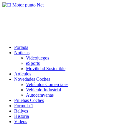
Saltar
al
El Motor punto Net
contenido
Información sobre novedades y pruebas de Automóviles
Portada
Noticias
Videojuegos
eSports
Movilidad Sostenible
Artículos
Novedades Coches
Vehículos Comerciales
Vehículo Industrial
Autocaravanas
Pruebas Coches
Formula 1
Rallyes
Historia
Videos