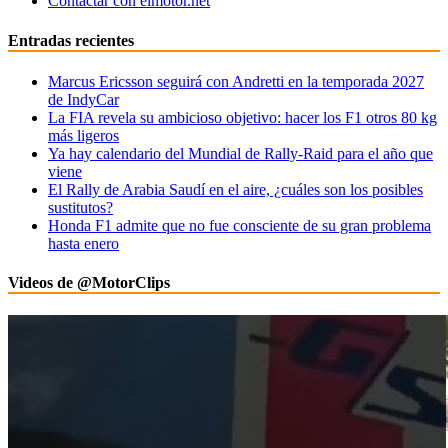
Contactar con elmotor.net
Entradas recientes
Marcus Ericsson seguirá con Andretti en la temporada 2027
de IndyCar
La FIA revela su ambicioso objetivo: hacer los F1 otros 80 kg
más ligeros
Ya hay calendario del Mundial de Rally-Raid para el año que
viene
El Rally de Arabia Saudí en el aire, ¿cuáles son los posibles
sustitutos?
Honda F1 admite que no fue consciente de su gran problema
hasta enero
Videos de @MotorClips