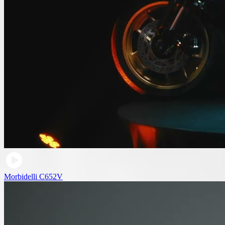
Morbidelli C652V