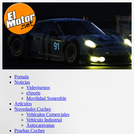
Saltar
al
contenido
El Motor punto Net
Información sobre novedades y pruebas de Automóviles
Portada
Noticias
Videojuegos
eSports
Movilidad Sostenible
Artículos
Novedades Coches
Vehículos Comerciales
Vehículo Industrial
Autocaravanas
Pruebas Coches