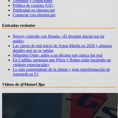
Términos y condiciones
Política de cookies (UE)
Publicidad en elmotor.net
Contactar con elmotor.net
Entradas recientes
Newey coincide con Honda: «El desastre inicial nos ha
unido»
Las claves de mal inicio de Aston Martin en 2026 y algunos
detalles que no se sabían
Sébastien Ogier, adiós a un décimo que nunca fue real
En Cadillac aseguran que Pérez y Bottas están haciendo un
«trabajo espectacular»
Lo más sorprendente de la rápida y gran transformación de
Antonelli en F1
Videos de @MotorClips