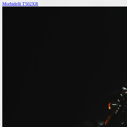
Morbidelli T502XR