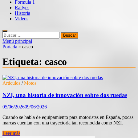
Formula 1
Rallyes
Historia
Videos
Buscar:
Menú principal
Portada
»
casco
Etiqueta:
casco
Artículos
/
Motos
NZI, una historia de innovación sobre dos ruedas
05/06/2026
09/06/2026
Cuando se habla de equipamiento para motoristas en España, pocas
marcas cuentan con una trayectoria tan reconocida como NZI.
NZI,
Leer más