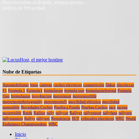
Suscriviendote al Boletin, aceptas nuestra
politica de Privacidad.
Nube de Etiquetas
Automobilismo
bmw
carreras
coches electricos
competición
Dakar
electriccar
F1
Formula 1
Formula1
formulaone
formula one
formulaonelegend
Formula
Uno
formulauno
love4racing
motorsport
motorsportlife
motorsportphotography
motorsportsf1
movilidad eléctrica
movilidad
sostenible
Novedades Coches
Prueba a Fondo
Pruebas Coches
race
racing
racingislife
Raids
Rallies
rally
rallycar
Rallyes
rallyesport
rallyfans
rallying
rallypassion
Rallys
rallywrc
Resistencia
SUV
vehiculos electricos
WEC
World
Endurance Championship.
WRC
Inicio