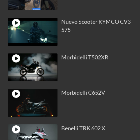
Nuevo Scooter KYMCO CV3
575
Morbidelli T502XR
Morbidelli C652V
Benelli TRK 602 X