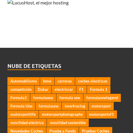
NUBE DE ETIQUETAS
Automobilismo
bmw
carreras
coches electricos
competición
Dakar
electriccar
F1
Formula 1
Formula1
formulaone
formula one
formulaonelegend
Formula Uno
formulauno
love4racing
motorsport
motorsportlife
motorsportphotography
motorsportsf1
movilidad eléctrica
movilidad sostenible
Novedades Coches
Prueba a Fondo
Pruebas Coches