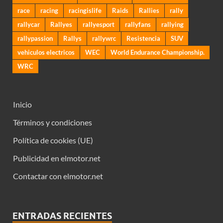
race
racing
racingislife
Raids
Rallies
rally
rallycar
Rallyes
rallyesport
rallyfans
rallying
rallypassion
Rallys
rallywrc
Resistencia
SUV
vehiculos electricos
WEC
World Endurance Championship.
WRC
Inicio
Términos y condiciones
Política de cookies (UE)
Publicidad en elmotor.net
Contactar con elmotor.net
ENTRADAS RECIENTES