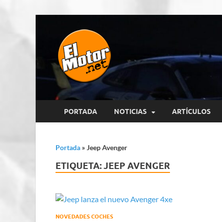
El Motor p
Información sobre novedades y 
PORTADA
NOTICIAS
ARTÍCULOS
Portada
»
Jeep Avenger
ETIQUETA:
JEEP AVENGER
NOVEDADES COCHES