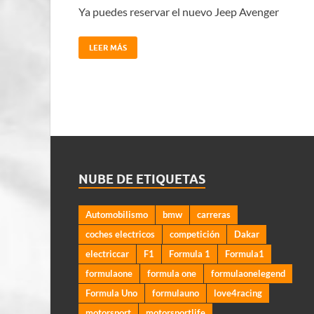
Ya puedes reservar el nuevo Jeep Avenger
LEER MÁS
NUBE DE ETIQUETAS
Automobilismo
bmw
carreras
coches electricos
competición
Dakar
electriccar
F1
Formula 1
Formula1
formulaone
formula one
formulaonelegend
Formula Uno
formulauno
love4racing
motorsport
motorsportlife