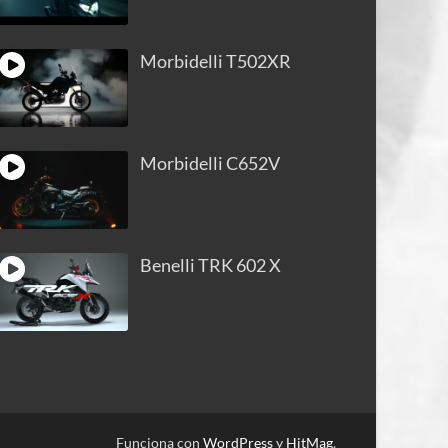
Morbidelli T502XR
Morbidelli C652V
Benelli TRK 602 X
Funciona con
WordPress
y
HitMag
.