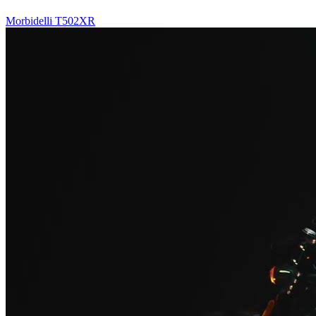
Morbidelli T502XR