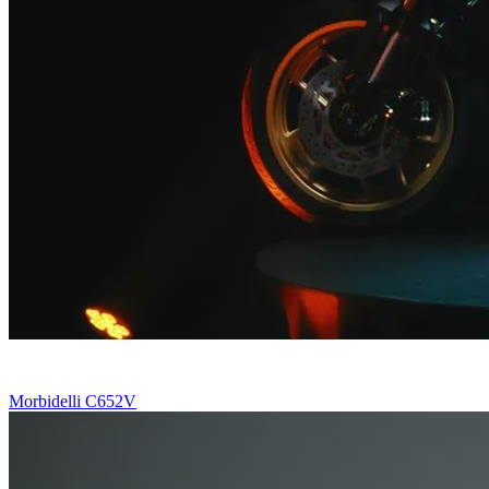
Morbidelli C652V