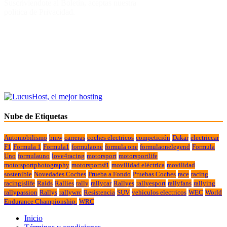
Suscriviendote al Boletin, aceptas nuestra
politica de Privacidad.
Nube de Etiquetas
Automobilismo
bmw
carreras
coches electricos
competición
Dakar
electriccar
F1
Formula 1
Formula1
formulaone
formula one
formulaonelegend
Formula
Uno
formulauno
love4racing
motorsport
motorsportlife
motorsportphotography
motorsportsf1
movilidad eléctrica
movilidad
sostenible
Novedades Coches
Prueba a Fondo
Pruebas Coches
race
racing
racingislife
Raids
Rallies
rally
rallycar
Rallyes
rallyesport
rallyfans
rallying
rallypassion
Rallys
rallywrc
Resistencia
SUV
vehiculos electricos
WEC
World
Endurance Championship.
WRC
Inicio