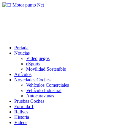
Saltar
al
El Motor punto Net
contenido
Información sobre novedades y pruebas de Automóviles
Portada
Noticias
Videojuegos
eSports
Movilidad Sostenible
Artículos
Novedades Coches
Vehículos Comerciales
Vehículo Industrial
Autocaravanas
Pruebas Coches
Formula 1
Rallyes
Historia
Videos