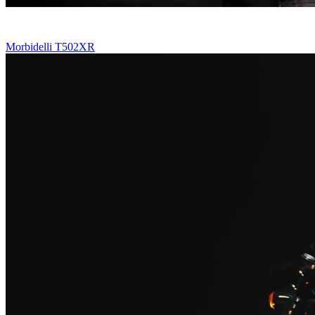
Morbidelli T502XR