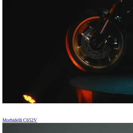
Morbidelli C652V