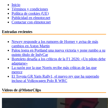
Inicio
Términos y condiciones
Política de cookies (UE)
Publicidad en elmotor.net
Contactar con elmotor.net
Entradas recientes
Newey responde a los rumores de Horner y avisa de más
cambios en Aston Martin
Palou logra en Portland una nueva victoria y pone rumbo a su
quinto título de IndyCar
Bortoleto desafía a los críticos de la F1 2026: «Un piloto debe
adaptarse»
La razón por la que Norris recibe más críticas de las que
merece
El Toyota GR Yaris Rally1, el nuevo rey que ha superado
incluso al Volkswagen Polo R WRC
Videos de @MotorClips