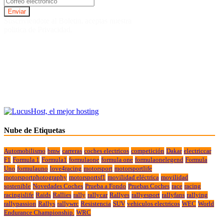
Suscriviendote al Boletin, aceptas nuestra
politica de Privacidad.
Nube de Etiquetas
Automobilismo
bmw
carreras
coches electricos
competición
Dakar
electriccar
F1
Formula 1
Formula1
formulaone
formula one
formulaonelegend
Formula
Uno
formulauno
love4racing
motorsport
motorsportlife
motorsportphotography
motorsportsf1
movilidad eléctrica
movilidad
sostenible
Novedades Coches
Prueba a Fondo
Pruebas Coches
race
racing
racingislife
Raids
Rallies
rally
rallycar
Rallyes
rallyesport
rallyfans
rallying
rallypassion
Rallys
rallywrc
Resistencia
SUV
vehiculos electricos
WEC
World
Endurance Championship.
WRC