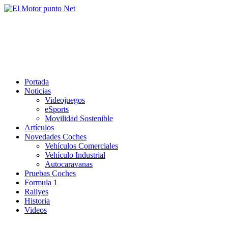
Saltar
al
El Motor punto Net
contenido
Información sobre novedades y pruebas de Automóviles
Portada
Noticias
Videojuegos
eSports
Movilidad Sostenible
Artículos
Novedades Coches
Vehículos Comerciales
Vehículo Industrial
Autocaravanas
Pruebas Coches
Formula 1
Rallyes
Historia
Videos