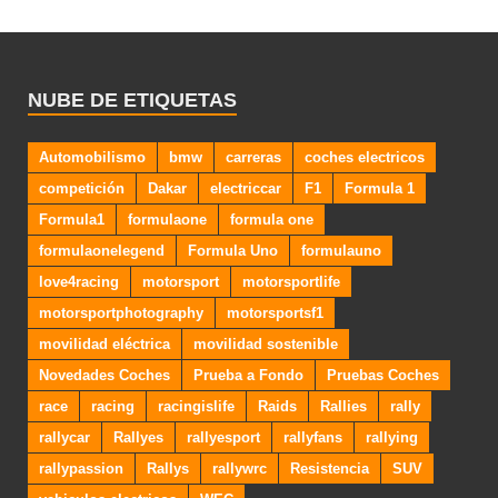
NUBE DE ETIQUETAS
Automobilismo
bmw
carreras
coches electricos
competición
Dakar
electriccar
F1
Formula 1
Formula1
formulaone
formula one
formulaonelegend
Formula Uno
formulauno
love4racing
motorsport
motorsportlife
motorsportphotography
motorsportsf1
movilidad eléctrica
movilidad sostenible
Novedades Coches
Prueba a Fondo
Pruebas Coches
race
racing
racingislife
Raids
Rallies
rally
rallycar
Rallyes
rallyesport
rallyfans
rallying
rallypassion
Rallys
rallywrc
Resistencia
SUV