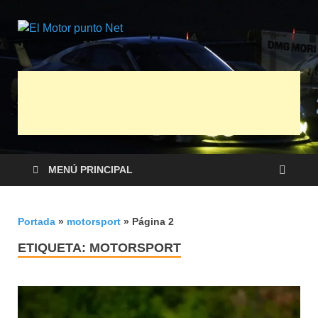
El Motor
Información sobre novedades y pruebas
de Automóviles
punto Net
MENÚ PRINCIPAL
Portada
»
motorsport
»
Página 2
ETIQUETA:
MOTORSPORT