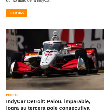
quinto título de la IndyCar.
LEER MÁS
INDYCAR
IndyCar Detroit: Palou, imparable,
logra su tercera pole consecutiva