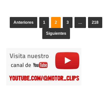
Anteriores
1
2
3
…
218
Siguientes