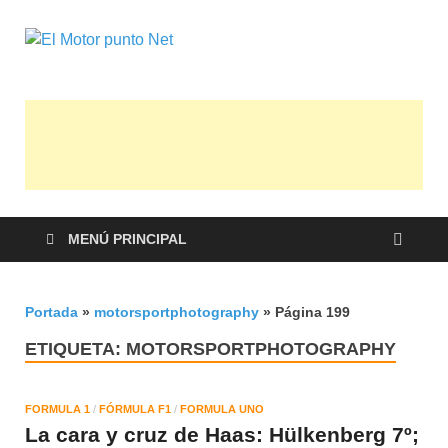
El Motor
Información sobre novedades y pruebas
de Automóviles
punto Net
MENÚ PRINCIPAL
Portada
»
motorsportphotography
»
Página 199
ETIQUETA:
MOTORSPORTPHOTOGRAPHY
FORMULA 1
/
FÓRMULA F1
/
FORMULA UNO
La cara y cruz de Haas: Hülkenberg 7º;