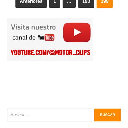
Anteriores
1
…
198
199