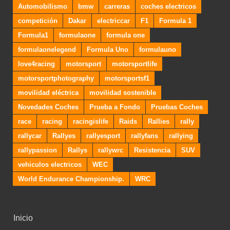
Automobilismo
bmw
carreras
coches electricos
competición
Dakar
electriccar
F1
Formula 1
Formula1
formulaone
formula one
formulaonelegend
Formula Uno
formulauno
love4racing
motorsport
motorsportlife
motorsportphotography
motorsportsf1
movilidad eléctrica
movilidad sostenible
Novedades Coches
Prueba a Fondo
Pruebas Coches
race
racing
racingislife
Raids
Rallies
rally
rallycar
Rallyes
rallyesport
rallyfans
rallying
rallypassion
Rallys
rallywrc
Resistencia
SUV
vehiculos electricos
WEC
World Endurance Championship.
WRC
Inicio