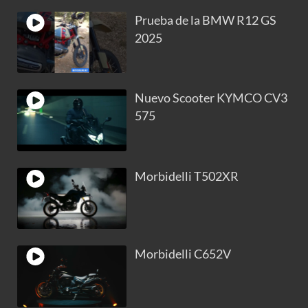
Prueba de la BMW R12 GS
2025
Nuevo Scooter KYMCO CV3
575
Morbidelli T502XR
Morbidelli C652V