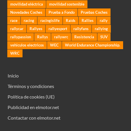
movilidad eléctrica
movilidad sostenible
Novedades Coches
Prueba a Fondo
Pruebas Coches
race
racing
racingislife
Raids
Rallies
rally
rallycar
Rallyes
rallyesport
rallyfans
rallying
rallypassion
Rallys
rallywrc
Resistencia
SUV
vehiculos electricos
WEC
World Endurance Championship.
WRC
Inicio
Términos y condiciones
Política de cookies (UE)
Publicidad en elmotor.net
Contactar con elmotor.net