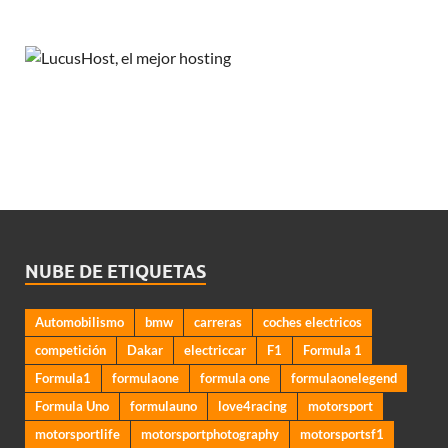
NUBE DE ETIQUETAS
Automobilismo
bmw
carreras
coches electricos
competición
Dakar
electriccar
F1
Formula 1
Formula1
formulaone
formula one
formulaonelegend
Formula Uno
formulauno
love4racing
motorsport
motorsportlife
motorsportphotography
motorsportsf1