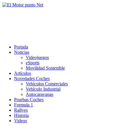
Saltar
al
El Motor punto Net
contenido
Información sobre novedades y pruebas de Automóviles
Portada
Noticias
Videojuegos
eSports
Movilidad Sostenible
Artículos
Novedades Coches
Vehículos Comerciales
Vehículo Industrial
Autocaravanas
Pruebas Coches
Formula 1
Rallyes
Historia
Videos