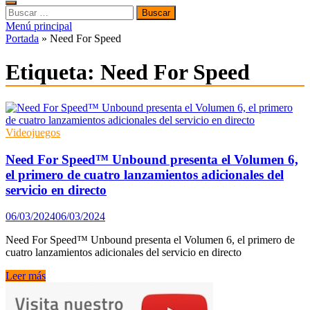
Buscar:
Menú principal
Portada
»
Need For Speed
Etiqueta:
Need For Speed
Videojuegos
Need For Speed™ Unbound presenta el Volumen 6,
el primero de cuatro lanzamientos adicionales del
servicio en directo
06/03/2024
06/03/2024
Need For Speed™ Unbound presenta el Volumen 6, el primero de
cuatro lanzamientos adicionales del servicio en directo
Need
Leer más
For
Speed™