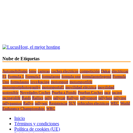
Nube de Etiquetas
Automobilismo
bmw
carreras
coches electricos
competición
Dakar
electriccar
F1
Formula 1
Formula1
formulaone
formula one
formulaonelegend
Formula
Uno
formulauno
love4racing
motorsport
motorsportlife
motorsportphotography
motorsportsf1
movilidad eléctrica
movilidad
sostenible
Novedades Coches
Prueba a Fondo
Pruebas Coches
race
racing
racingislife
Raids
Rallies
rally
rallycar
Rallyes
rallyesport
rallyfans
rallying
rallypassion
Rallys
rallywrc
Resistencia
SUV
vehiculos electricos
WEC
World
Endurance Championship.
WRC
Inicio
Términos y condiciones
Política de cookies (UE)