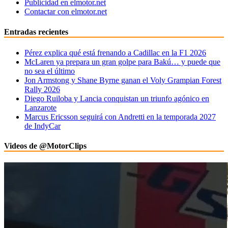
Publicidad en elmotor.net
Contactar con elmotor.net
Entradas recientes
Pérez explica qué está frenando a Cadillac en la F1 2026
McLaren ya prepara un gran golpe para Bakú… y puede que
no sea el último
Jon Armstong y Shane Byrne ganan el Voly Grampian Forest
Rally 2026
Diego Ruiloba y Lancia conquistan un triunfo agónico en
Lanzarote
Marcus Ericsson seguirá con Andretti en la temporada 2027
de IndyCar
Videos de @MotorClips