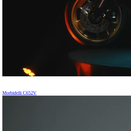
Morbidelli C652V