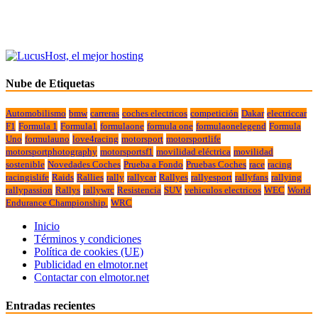
Nube de Etiquetas
Automobilismo
bmw
carreras
coches electricos
competición
Dakar
electriccar
F1
Formula 1
Formula1
formulaone
formula one
formulaonelegend
Formula
Uno
formulauno
love4racing
motorsport
motorsportlife
motorsportphotography
motorsportsf1
movilidad eléctrica
movilidad
sostenible
Novedades Coches
Prueba a Fondo
Pruebas Coches
race
racing
racingislife
Raids
Rallies
rally
rallycar
Rallyes
rallyesport
rallyfans
rallying
rallypassion
Rallys
rallywrc
Resistencia
SUV
vehiculos electricos
WEC
World
Endurance Championship.
WRC
Inicio
Términos y condiciones
Política de cookies (UE)
Publicidad en elmotor.net
Contactar con elmotor.net
Entradas recientes