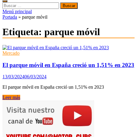
Buscar:
Menú principal
Portada
»
parque móvil
Etiqueta:
parque móvil
Mercado
El parque móvil en España creció un 1,51% en 2023
13/03/2024
06/03/2024
El parque móvil en España creció un 1,51% en 2023
El
Leer más
parque
móvil
en
España
creció
un
1,51%