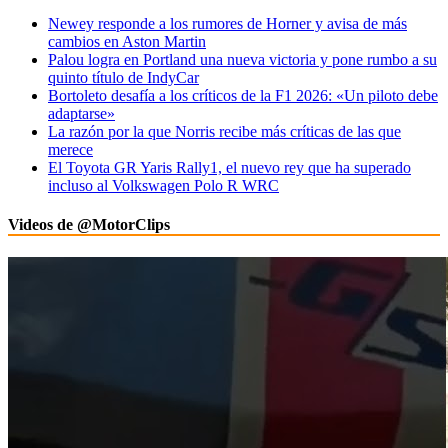
Newey responde a los rumores de Horner y avisa de más
cambios en Aston Martin
Palou logra en Portland una nueva victoria y pone rumbo a su
quinto título de IndyCar
Bortoleto desafía a los críticos de la F1 2026: «Un piloto debe
adaptarse»
La razón por la que Norris recibe más críticas de las que
merece
El Toyota GR Yaris Rally1, el nuevo rey que ha superado
incluso al Volkswagen Polo R WRC
Videos de @MotorClips