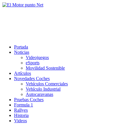
Saltar
al
El Motor punto Net
contenido
Información sobre novedades y pruebas de Automóviles
Portada
Noticias
Videojuegos
eSports
Movilidad Sostenible
Artículos
Novedades Coches
Vehículos Comerciales
Vehículo Industrial
Autocaravanas
Pruebas Coches
Formula 1
Rallyes
Historia
Videos