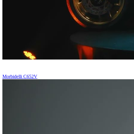
Morbidelli C652V