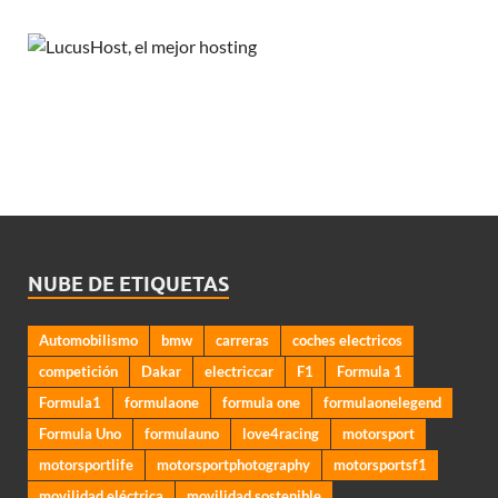
NUBE DE ETIQUETAS
Automobilismo
bmw
carreras
coches electricos
competición
Dakar
electriccar
F1
Formula 1
Formula1
formulaone
formula one
formulaonelegend
Formula Uno
formulauno
love4racing
motorsport
motorsportlife
motorsportphotography
motorsportsf1
movilidad eléctrica
movilidad sostenible