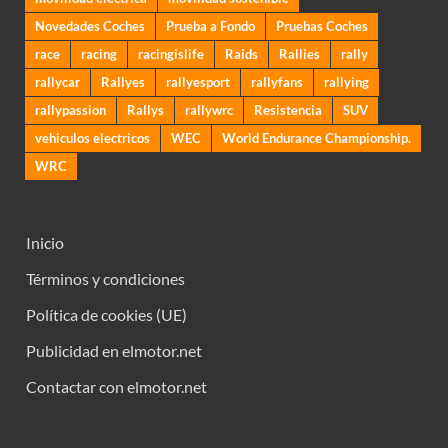
Novedades Coches
Prueba a Fondo
Pruebas Coches
race
racing
racingislife
Raids
Rallies
rally
rallycar
Rallyes
rallyesport
rallyfans
rallying
rallypassion
Rallys
rallywrc
Resistencia
SUV
vehiculos electricos
WEC
World Endurance Championship.
WRC
Inicio
Términos y condiciones
Política de cookies (UE)
Publicidad en elmotor.net
Contactar con elmotor.net