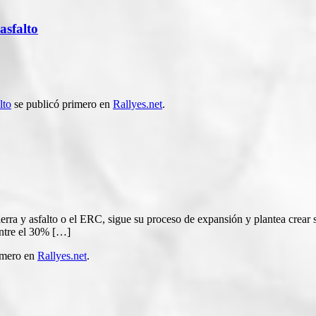
asfalto
lto
se publicó primero en
Rallyes.net
.
ierra y asfalto o el ERC, sigue su proceso de expansión y plantea crea
ntre el 30% […]
imero en
Rallyes.net
.