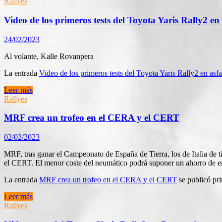
nomina
Rallyes
sus
pilotos
Video de los primeros tests del Toyota Yaris Rally2 en 
Junior
para
24/02/2023
2023
Al volante, Kalle Rovanpera
La entrada
Video de los primeros tests del Toyota Yaris Rally2 en asfa
Video
Leer más
de
Rallyes
los
primeros
MRF crea un trofeo en el CERA y el CERT
tests
del
02/02/2023
Toyota
Yaris
MRF, tras ganar el Campeonato de España de Tierra, los de Italia de t
Rally2
el CERT. El menor coste del neumático podrá suponer un ahorro de e
en
asfalto
La entrada
MRF crea un trofeo en el CERA y el CERT
se publicó pr
MRF
Leer más
crea
Rallyes
un