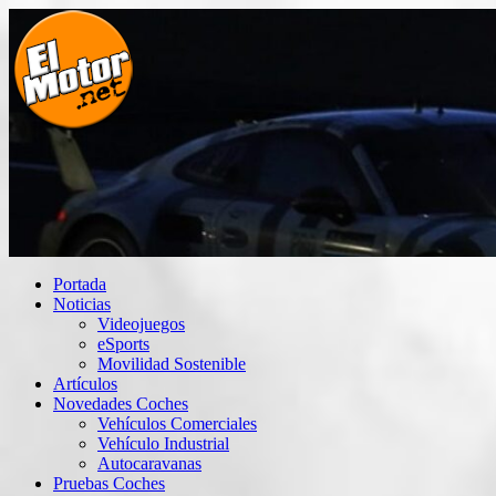
Saltar
al
contenido
El Motor punto Net
Información sobre novedades y pruebas de Automóviles
Portada
Noticias
Videojuegos
eSports
Movilidad Sostenible
Artículos
Novedades Coches
Vehículos Comerciales
Vehículo Industrial
Autocaravanas
Pruebas Coches