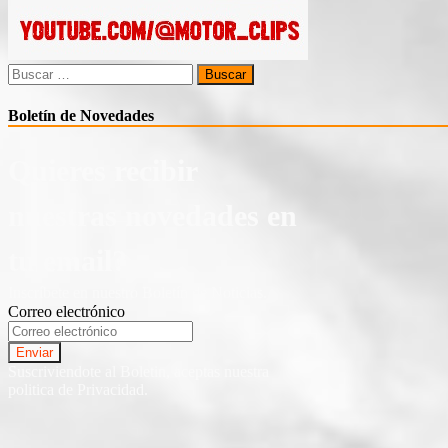
Puma
Rally1
Buscar:
Boletín de Novedades
Quieres recibir
nuestras novedades en
tu email?
Inscríbete en nuestro Boletín de Noticias.
Correo electrónico
Suscriviendote al Boletin, aceptas nuestra
politica de Privacidad.