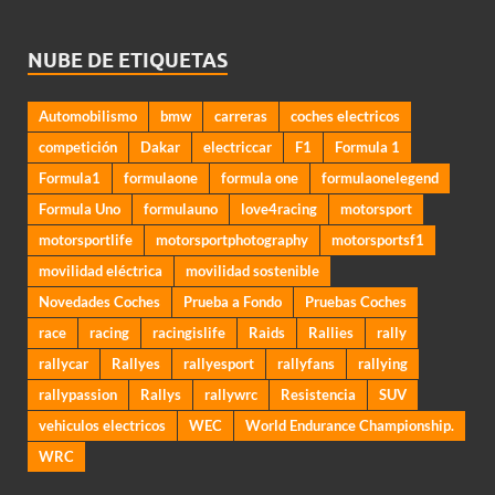
NUBE DE ETIQUETAS
Automobilismo
bmw
carreras
coches electricos
competición
Dakar
electriccar
F1
Formula 1
Formula1
formulaone
formula one
formulaonelegend
Formula Uno
formulauno
love4racing
motorsport
motorsportlife
motorsportphotography
motorsportsf1
movilidad eléctrica
movilidad sostenible
Novedades Coches
Prueba a Fondo
Pruebas Coches
race
racing
racingislife
Raids
Rallies
rally
rallycar
Rallyes
rallyesport
rallyfans
rallying
rallypassion
Rallys
rallywrc
Resistencia
SUV
vehiculos electricos
WEC
World Endurance Championship.
WRC