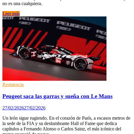
no es una cualquiera.
Así
Leer más
es
el
arma
secreta
de
Dani
Juncadella
en
el
WEC:
un
Hypercar
con
Resistencia
ADN
de
Peugeot saca las garras y sueña con Le Mans
rally
27/02/2026
27/02/2026
Un león sigue rugiendo. En el corazón de París, a escasos metros de
la sede de la FIA y su deslumbrante Hall of Fame que dedica
capítulos a Fernando Alonso o Carlos Sainz, el más icónico del