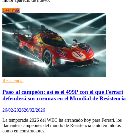
motor apareció de nuevo.
Peugeot
Leer más
saca
las
garras
y
sueña
con
Le
Mans
Resistencia
Paso al campeón: así es el 499P con el que Ferrari
defenderá sus coronas en el Mundial de Resistencia
26/02/2026
26/02/2026
La temporada 2026 del WEC ha arrancado hoy para Ferrari, los
flamantes campeones del mundo de Resistencia tanto en pilotos
como en constructores.