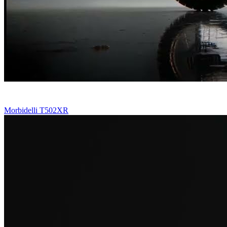
Morbidelli T502XR