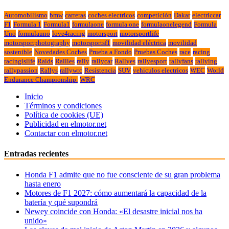
Automobilismo
bmw
carreras
coches electricos
competición
Dakar
electriccar
F1
Formula 1
Formula1
formulaone
formula one
formulaonelegend
Formula
Uno
formulauno
love4racing
motorsport
motorsportlife
motorsportphotography
motorsportsf1
movilidad eléctrica
movilidad
sostenible
Novedades Coches
Prueba a Fondo
Pruebas Coches
race
racing
racingislife
Raids
Rallies
rally
rallycar
Rallyes
rallyesport
rallyfans
rallying
rallypassion
Rallys
rallywrc
Resistencia
SUV
vehiculos electricos
WEC
World
Endurance Championship.
WRC
Inicio
Términos y condiciones
Política de cookies (UE)
Publicidad en elmotor.net
Contactar con elmotor.net
Entradas recientes
Honda F1 admite que no fue consciente de su gran problema
hasta enero
Motores de F1 2027: cómo aumentará la capacidad de la
batería y qué supondrá
Newey coincide con Honda: «El desastre inicial nos ha
unido»