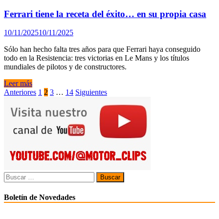
Ferrari tiene la receta del éxito… en su propia casa
10/11/2025
10/11/2025
Sólo han hecho falta tres años para que Ferrari haya conseguido
todo en la Resistencia: tres victorias en Le Mans y los títulos
mundiales de pilotos y de constructores.
Ferrari
Leer más
tiene
Paginación
Anteriores
1
2
3
…
14
Siguientes
la
de
receta
del
entradas
éxito…
en
su
propia
casa
Buscar:
Boletín de Novedades