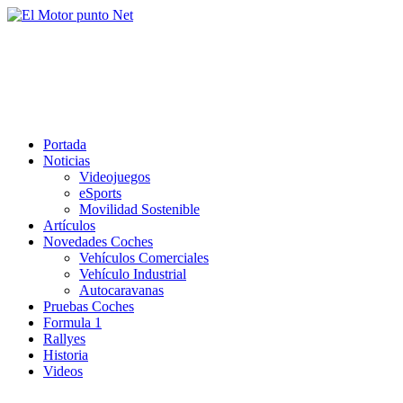
Saltar
al
El Motor punto Net
contenido
Información sobre novedades y pruebas de Automóviles
Portada
Noticias
Videojuegos
eSports
Movilidad Sostenible
Artículos
Novedades Coches
Vehículos Comerciales
Vehículo Industrial
Autocaravanas
Pruebas Coches
Formula 1
Rallyes
Historia
Videos