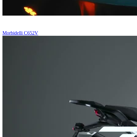
Morbidelli C652V