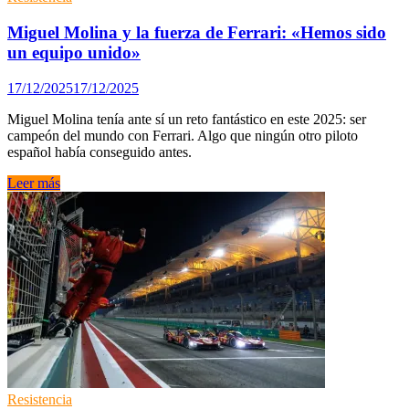
Miguel Molina y la fuerza de Ferrari: «Hemos sido
un equipo unido»
17/12/2025
17/12/2025
Miguel Molina tenía ante sí un reto fantástico en este 2025: ser
campeón del mundo con Ferrari. Algo que ningún otro piloto
español había conseguido antes.
Miguel
Leer más
Molina
y
la
fuerza
de
Ferrari:
«Hemos
sido
un
equipo
unido»
Resistencia