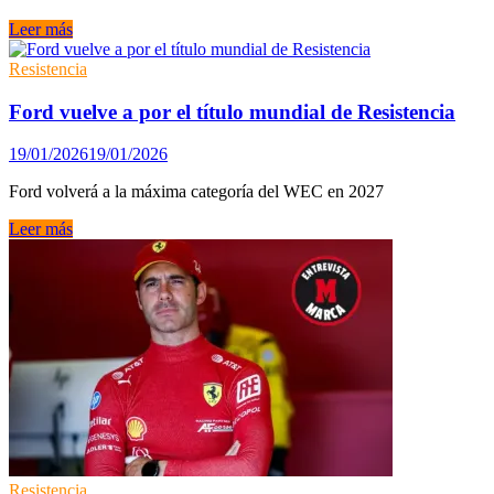
Paso
Leer más
al
campeón:
Resistencia
así
es
Ford vuelve a por el título mundial de Resistencia
el
499P
19/01/2026
19/01/2026
con
el
Ford volverá a la máxima categoría del WEC en 2027
que
Ferrari
Ford
Leer más
defenderá
vuelve
sus
a
coronas
por
en
el
el
título
Mundial
mundial
de
de
Resistencia
Resistencia
Resistencia