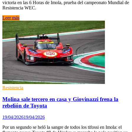
victoria en las 6 Horas de Imola, prueba del campeonato Mundial de
Resistencia WEC.
Toyota
Leer más
derrota
a
Ferrari
en
Ímola,
con
Antonelli
dando
la
salida
en
su
casa
Resistencia
Molina sale tercero en casa y Giovinazzi frena la
rebelión de Toyota
19/04/2026
19/04/2026
Por un segundo se heló la sangre de todos los tifossi en Imola: el