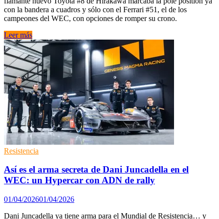
flamante nuevo Toyota #8 de Hirakawa marcaba la pole position ya
con la bandera a cuadros y sólo con el Ferrari #51, el de los
campeones del WEC, con opciones de romper su crono.
Molina
Leer más
sale
tercero
en
casa
y
Giovinazzi
frena
la
rebelión
de
Toyota
Resistencia
Así es el arma secreta de Dani Juncadella en el
WEC: un Hypercar con ADN de rally
01/04/2026
01/04/2026
Dani Juncadella ya tiene arma para el Mundial de Resistencia… y