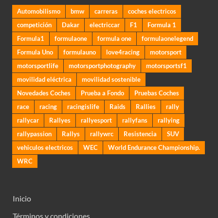
Automobilismo
bmw
carreras
coches electricos
competición
Dakar
electriccar
F1
Formula 1
Formula1
formulaone
formula one
formulaonelegend
Formula Uno
formulauno
love4racing
motorsport
motorsportlife
motorsportphotography
motorsportsf1
movilidad eléctrica
movilidad sostenible
Novedades Coches
Prueba a Fondo
Pruebas Coches
race
racing
racingislife
Raids
Rallies
rally
rallycar
Rallyes
rallyesport
rallyfans
rallying
rallypassion
Rallys
rallywrc
Resistencia
SUV
vehiculos electricos
WEC
World Endurance Championship.
WRC
Inicio
Términos y condiciones