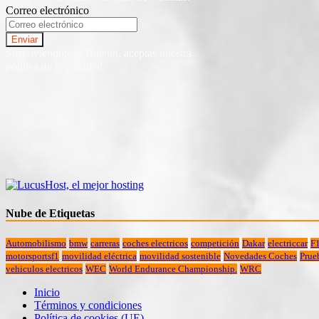
Correo electrónico
Suscriviendote al Boletin, aceptas nuestra
politica de Privacidad.
Nube de Etiquetas
Automobilismo
bmw
carreras
coches electricos
competición
Dakar
electriccar
F
motorsportsf1
movilidad eléctrica
movilidad sostenible
Novedades Coches
Prue
vehiculos electricos
WEC
World Endurance Championship.
WRC
Inicio
Términos y condiciones
Política de cookies (UE)