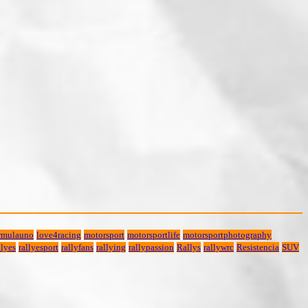
rmulauno
love4racing
motorsport
motorsportlife
motorsportphotography
lyes
rallyesport
rallyfans
rallying
rallypassion
Rallys
rallywrc
Resistencia
SUV