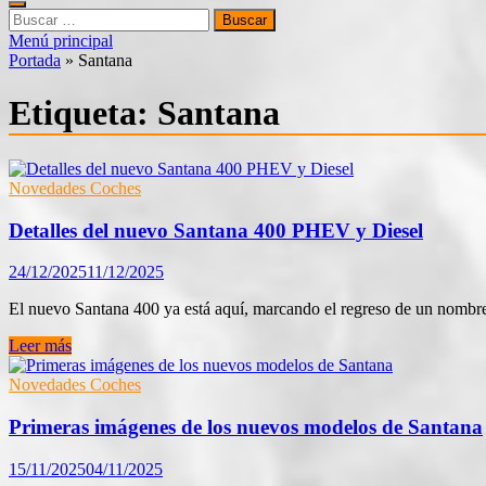
Buscar:
Menú principal
Portada
»
Santana
Etiqueta:
Santana
Novedades Coches
Detalles del nuevo Santana 400 PHEV y Diesel
24/12/2025
11/12/2025
El nuevo Santana 400 ya está aquí, marcando el regreso de un nombre
Detalles
Leer más
del
nuevo
Novedades Coches
Santana
400
Primeras imágenes de los nuevos modelos de Santana
PHEV
y
15/11/2025
04/11/2025
Diesel