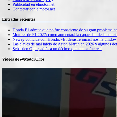
Publicidad en elmotor.net
Contactar con elmotor.net
Entradas recientes
Honda F1 admite que no fue consciente de su gran problema ha
Motores de F1 2027: cómo aumentará la capacidad de la baterí
Newey coincide con Honda: «El desastre inicial nos ha unido»
Las claves de mal inicio de Aston Martin en 2026 y algunos det
Sébastien Ogier, adiós a un décimo que nunca fue real
Videos de @MotorClips