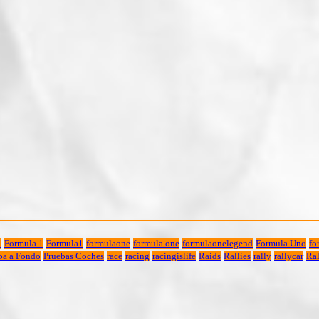
1
Formula 1
Formula1
formulaone
formula one
formulaonelegend
Formula Uno
fo
ba a Fondo
Pruebas Coches
race
racing
racingislife
Raids
Rallies
rally
rallycar
Ral