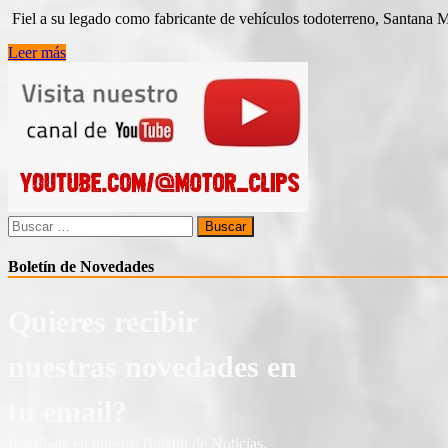
Fiel a su legado como fabricante de vehículos todoterreno, Santana M
Primeras
Leer más
imágenes
de
los
nuevos
modelos
de
Santana
Buscar:
Boletín de Novedades
Quieres recibir
nuestras novedades en
tu email?
Inscríbete en nuestro Boletín de Noticias.