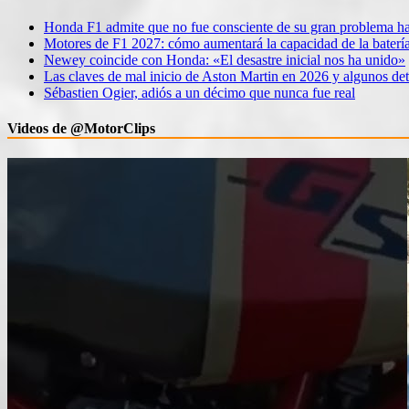
Honda F1 admite que no fue consciente de su gran problema ha
Motores de F1 2027: cómo aumentará la capacidad de la baterí
Newey coincide con Honda: «El desastre inicial nos ha unido»
Las claves de mal inicio de Aston Martin en 2026 y algunos det
Sébastien Ogier, adiós a un décimo que nunca fue real
Videos de @MotorClips