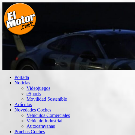
Saltar
al
contenido
El Motor punto Net
Información sobre novedades y pruebas de Automóviles
Portada
Noticias
Videojuegos
eSports
Movilidad Sostenible
Artículos
Novedades Coches
Vehículos Comerciales
Vehículo Industrial
Autocaravanas
Pruebas Coches