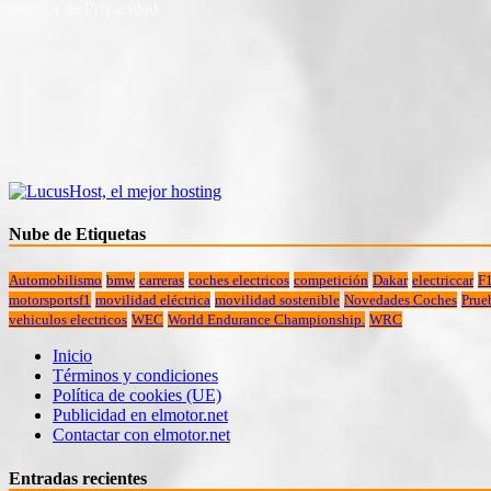
politica de Privacidad.
Nube de Etiquetas
Automobilismo
bmw
carreras
coches electricos
competición
Dakar
electriccar
F
motorsportsf1
movilidad eléctrica
movilidad sostenible
Novedades Coches
Prue
vehiculos electricos
WEC
World Endurance Championship.
WRC
Inicio
Términos y condiciones
Política de cookies (UE)
Publicidad en elmotor.net
Contactar con elmotor.net
Entradas recientes