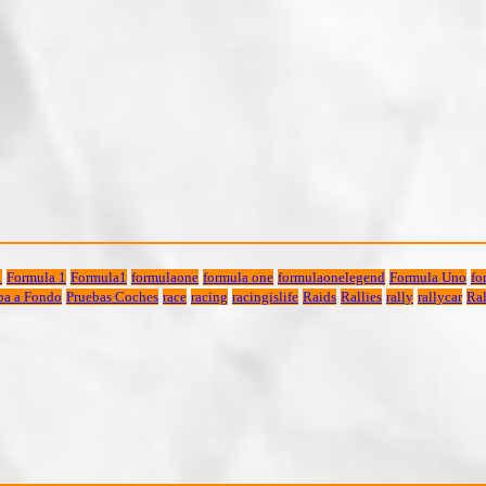
1
Formula 1
Formula1
formulaone
formula one
formulaonelegend
Formula Uno
fo
ba a Fondo
Pruebas Coches
race
racing
racingislife
Raids
Rallies
rally
rallycar
Ral