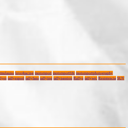
rmulauno
love4racing
motorsport
motorsportlife
motorsportphotography
lyes
rallyesport
rallyfans
rallying
rallypassion
Rallys
rallywrc
Resistencia
SUV