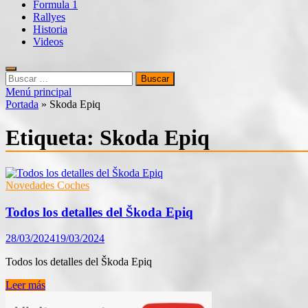
Formula 1
Rallyes
Historia
Videos
Buscar:
Menú principal
Portada
»
Skoda Epiq
Etiqueta:
Skoda Epiq
Novedades Coches
Todos los detalles del Škoda Epiq
28/03/2024
19/03/2024
Todos los detalles del Škoda Epiq
Todos
Leer más
los