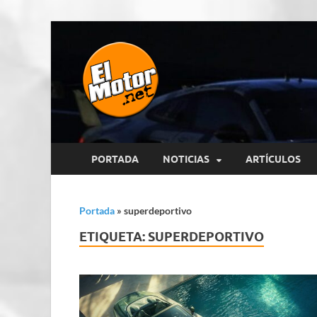
El Motor p
Información sobre novedades y 
PORTADA
NOTICIAS
ARTÍCULOS
Portada
»
superdeportivo
ETIQUETA:
SUPERDEPORTIVO