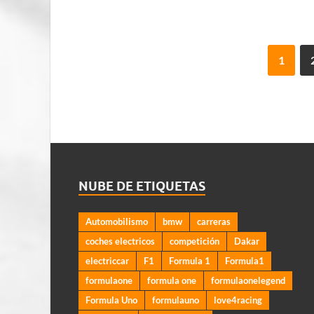
1
NUBE DE ETIQUETAS
Automobilismo
bmw
carreras
coches electricos
competición
Dakar
electriccar
F1
Formula 1
Formula1
formulaone
formula one
formulaonelegend
Formula Uno
formulauno
love4racing