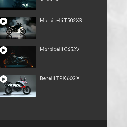
Morbidelli T502XR
Morbidelli C652V
Benelli TRK 602 X