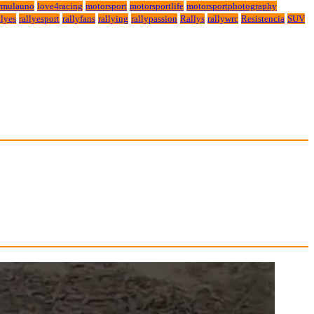
rmulauno
love4racing
motorsport
motorsportlife
motorsportphotography
lyes
rallyesport
rallyfans
rallying
rallypassion
Rallys
rallywrc
Resistencia
SUV