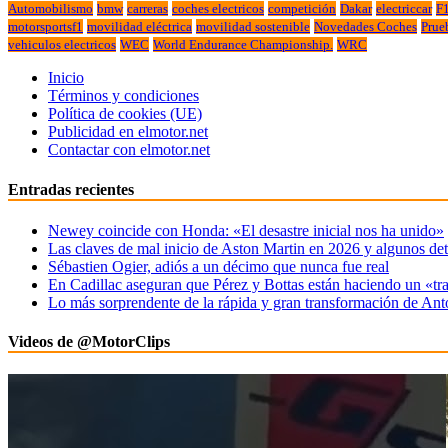
Automobilismo
bmw
carreras
coches electricos
competición
Dakar
electriccar
F
motorsportsf1
movilidad eléctrica
movilidad sostenible
Novedades Coches
Prue
vehiculos electricos
WEC
World Endurance Championship.
WRC
Inicio
Términos y condiciones
Política de cookies (UE)
Publicidad en elmotor.net
Contactar con elmotor.net
Entradas recientes
Newey coincide con Honda: «El desastre inicial nos ha unido»
Las claves de mal inicio de Aston Martin en 2026 y algunos det
Sébastien Ogier, adiós a un décimo que nunca fue real
En Cadillac aseguran que Pérez y Bottas están haciendo un «tr
Lo más sorprendente de la rápida y gran transformación de Ant
Videos de @MotorClips