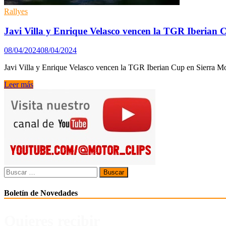
Rallyes
Javi Villa y Enrique Velasco vencen la TGR Iberian
08/04/2024
08/04/2024
Javi Villa y Enrique Velasco vencen la TGR Iberian Cup en Sierra M
Javi
Leer más
Villa
y
Enrique
Velasco
vencen
la
TGR
Iberian
Cup
Buscar:
en
Sierra
Boletín de Novedades
Morena
Quieres recibir