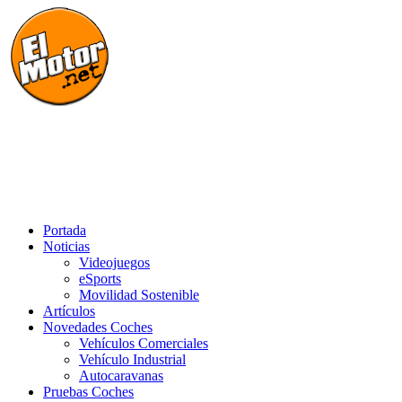
Saltar
al
contenido
El Motor punto Net
Información sobre novedades y pruebas de Automóviles
Portada
Noticias
Videojuegos
eSports
Movilidad Sostenible
Artículos
Novedades Coches
Vehículos Comerciales
Vehículo Industrial
Autocaravanas
Pruebas Coches