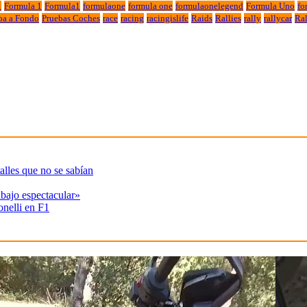
1
Formula 1
Formula1
formulaone
formula one
formulaonelegend
Formula Uno
fo
ba a Fondo
Pruebas Coches
race
racing
racingislife
Raids
Rallies
rally
rallycar
Ral
alles que no se sabían
abajo espectacular»
onelli en F1