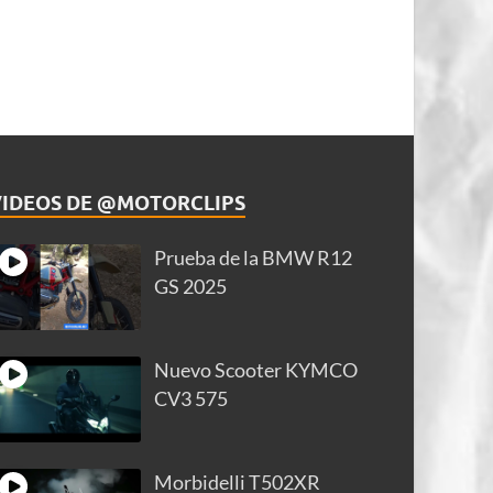
VIDEOS DE @MOTORCLIPS
Prueba de la BMW R12
GS 2025
Nuevo Scooter KYMCO
CV3 575
Morbidelli T502XR