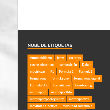
NUBE DE ETIQUETAS
Automobilismo
bmw
carreras
coches electricos
competición
Dakar
electriccar
F1
Formula 1
Formula1
formulaone
formula one
formulaonelegend
Formula Uno
formulauno
love4racing
motorsport
motorsportlife
motorsportphotography
motorsportsf1
movilidad eléctrica
movilidad sostenible