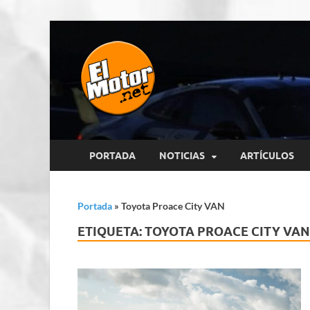
El Motor p
Información sobre novedades y 
PORTADA
NOTICIAS
ARTÍCULOS
Portada
»
Toyota Proace City VAN
ETIQUETA:
TOYOTA PROACE CITY VAN