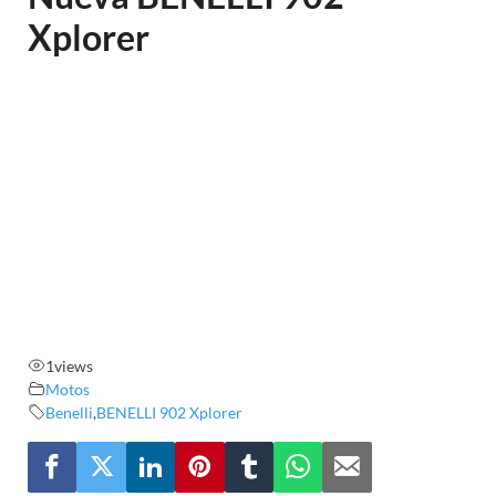
Xplorer
1
views
Motos
Benelli
,
BENELLI 902 Xplorer