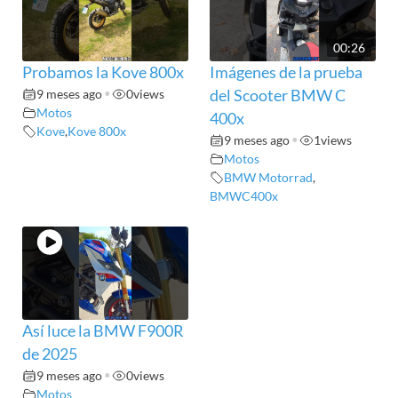
00:26
Probamos la Kove 800x
Imágenes de la prueba
9 meses ago
•
0
views
del Scooter BMW C
Motos
400x
Kove
,
Kove 800x
9 meses ago
•
1
views
Motos
BMW Motorrad
,
BMWC400x
Así luce la BMW F900R
de 2025
9 meses ago
•
0
views
Motos