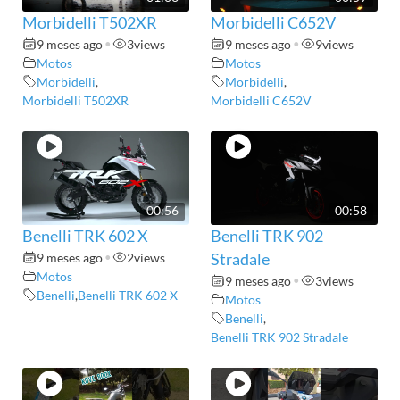
Morbidelli T502XR
Morbidelli C652V
9 meses ago
•
3
views
9 meses ago
•
9
views
Motos
Motos
Morbidelli
,
Morbidelli
,
Morbidelli T502XR
Morbidelli C652V
00:56
00:58
Benelli TRK 602 X
Benelli TRK 902
9 meses ago
•
2
views
Stradale
Motos
9 meses ago
•
3
views
Benelli
,
Benelli TRK 602 X
Motos
Benelli
,
Benelli TRK 902 Stradale