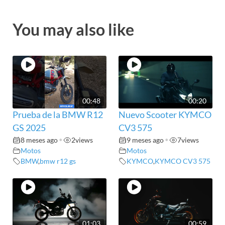
You may also like
00:48
00:20
Prueba de la BMW R12
Nuevo Scooter KYMCO
GS 2025
CV3 575
8 meses ago
•
2
views
9 meses ago
•
7
views
Motos
Motos
BMW
,
bmw r12 gs
KYMCO
,
KYMCO CV3 575
01:03
00:59