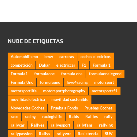
NUBE DE ETIQUETAS
Automobilismo
bmw
carreras
coches electricos
competición
Dakar
electriccar
F1
Formula 1
Formula1
formulaone
formula one
formulaonelegend
Formula Uno
formulauno
love4racing
motorsport
motorsportlife
motorsportphotography
motorsportsf1
movilidad eléctrica
movilidad sostenible
Novedades Coches
Prueba a Fondo
Pruebas Coches
race
racing
racingislife
Raids
Rallies
rally
rallycar
Rallyes
rallyesport
rallyfans
rallying
rallypassion
Rallys
rallywrc
Resistencia
SUV