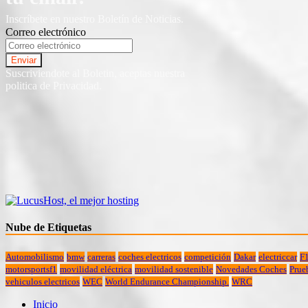
Inscríbete en nuestro Boletín de Noticias.
Correo electrónico
Suscriviendote al Boletin, aceptas nuestra
politica de Privacidad.
Nube de Etiquetas
Automobilismo
bmw
carreras
coches electricos
competición
Dakar
electriccar
F
motorsportsf1
movilidad eléctrica
movilidad sostenible
Novedades Coches
Prue
vehiculos electricos
WEC
World Endurance Championship.
WRC
Inicio