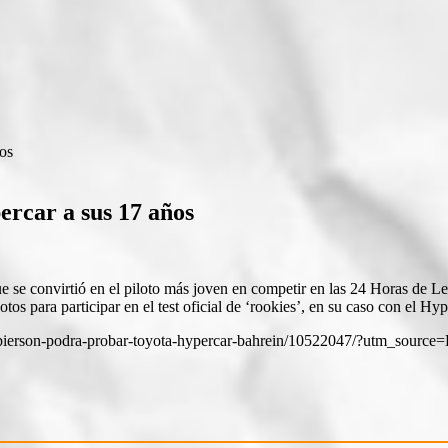
os
rcar a sus 17 años
ue se convirtió en el piloto más joven en competir en las 24 Horas de L
tos para participar en el test oficial de ‘rookies’, en su caso con el H
osh-pierson-podra-probar-toyota-hypercar-bahrein/10522047/?utm_s