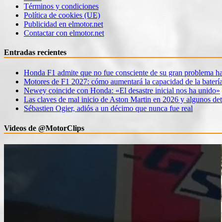
Términos y condiciones
Política de cookies (UE)
Publicidad en elmotor.net
Contactar con elmotor.net
Entradas recientes
Honda F1 admite que no fue consciente de su gran problema ha
Motores de F1 2027: cómo aumentará la capacidad de la baterí
Newey coincide con Honda: «El desastre inicial nos ha unido»
Las claves de mal inicio de Aston Martin en 2026 y algunos det
Sébastien Ogier, adiós a un décimo que nunca fue real
Videos de @MotorClips