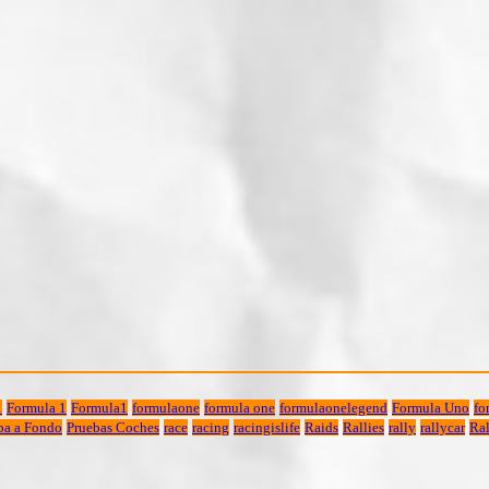
1
Formula 1
Formula1
formulaone
formula one
formulaonelegend
Formula Uno
fo
ba a Fondo
Pruebas Coches
race
racing
racingislife
Raids
Rallies
rally
rallycar
Ral