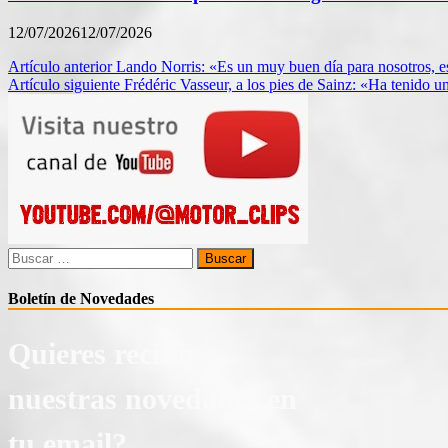
12/07/2026
12/07/2026
Navegación
Artículo anterior
Lando Norris: «Es un muy buen día para nosotros, e
Artículo siguiente
Frédéric Vasseur, a los pies de Sainz: «Ha tenido un
de
entradas
Buscar:
Boletín de Novedades
Quieres recibir
nuestras novedades en
tu email?