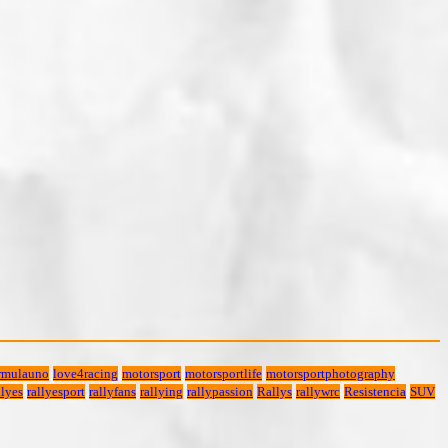
rmulauno
love4racing
motorsport
motorsportlife
motorsportphotography
lyes
rallyesport
rallyfans
rallying
rallypassion
Rallys
rallywrc
Resistencia
SUV