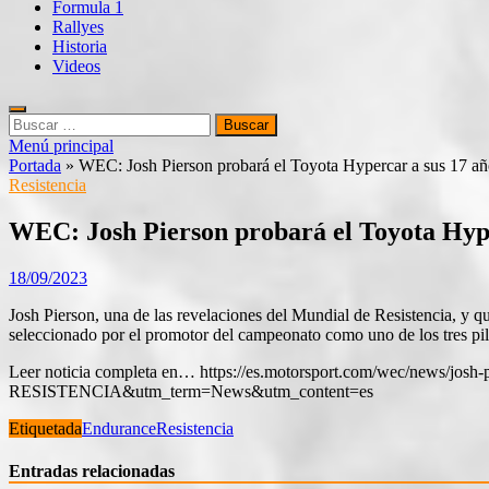
Formula 1
Rallyes
Historia
Videos
Buscar:
Menú principal
Portada
»
WEC: Josh Pierson probará el Toyota Hypercar a sus 17 añ
Resistencia
WEC: Josh Pierson probará el Toyota Hype
18/09/2023
Josh Pierson, una de las revelaciones del Mundial de Resistencia, y q
seleccionado por el promotor del campeonato como uno de los tres pilo
Leer noticia completa en… https://es.motorsport.com/wec/news/j
RESISTENCIA&utm_term=News&utm_content=es
Etiquetada
Endurance
Resistencia
Entradas relacionadas