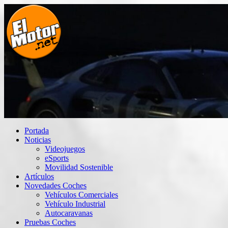
Saltar
al
contenido
El Motor punto Net
Información sobre novedades y pruebas de Automóviles
Portada
Noticias
Videojuegos
eSports
Movilidad Sostenible
Artículos
Novedades Coches
Vehículos Comerciales
Vehículo Industrial
Autocaravanas
Pruebas Coches