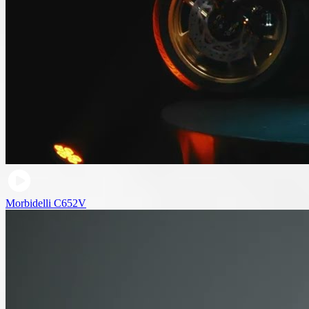
Morbidelli C652V