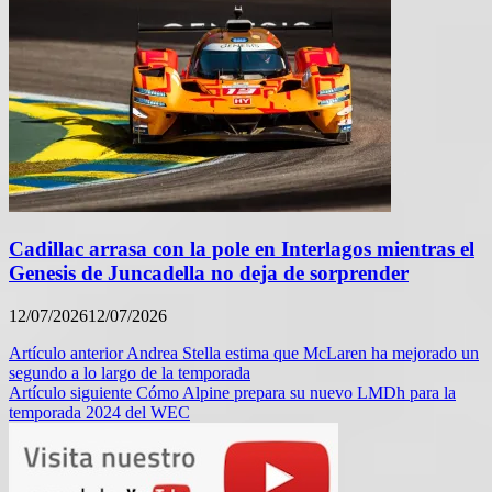
Cadillac arrasa con la pole en Interlagos mientras el
Genesis de Juncadella no deja de sorprender
12/07/2026
12/07/2026
Navegación
Artículo anterior
Andrea Stella estima que McLaren ha mejorado un
segundo a lo largo de la temporada
de
Artículo siguiente
Cómo Alpine prepara su nuevo LMDh para la
entradas
temporada 2024 del WEC