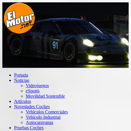
Saltar
al
contenido
El Motor punto Net
Información sobre novedades y pruebas de Automóviles
Portada
Noticias
Videojuegos
eSports
Movilidad Sostenible
Artículos
Novedades Coches
Vehículos Comerciales
Vehículo Industrial
Autocaravanas
Pruebas Coches