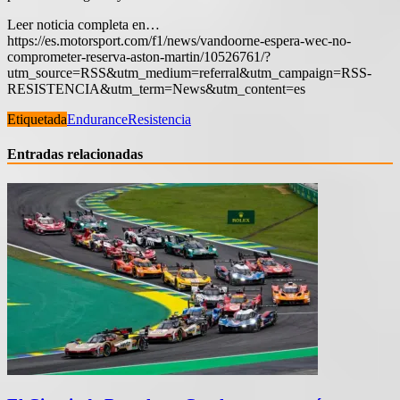
Leer noticia completa en…
https://es.motorsport.com/f1/news/vandoorne-espera-wec-no-
comprometer-reserva-aston-martin/10526761/?
utm_source=RSS&utm_medium=referral&utm_campaign=RSS-
RESISTENCIA&utm_term=News&utm_content=es
Etiquetada
Endurance
Resistencia
Entradas relacionadas