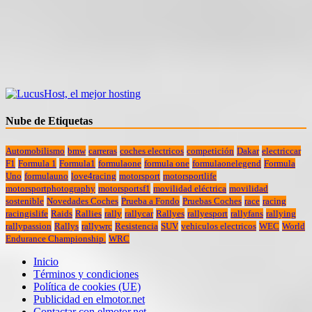
Nube de Etiquetas
Automobilismo
bmw
carreras
coches electricos
competición
Dakar
electriccar
F1
Formula 1
Formula1
formulaone
formula one
formulaonelegend
Formula
Uno
formulauno
love4racing
motorsport
motorsportlife
motorsportphotography
motorsportsf1
movilidad eléctrica
movilidad
sostenible
Novedades Coches
Prueba a Fondo
Pruebas Coches
race
racing
racingislife
Raids
Rallies
rally
rallycar
Rallyes
rallyesport
rallyfans
rallying
rallypassion
Rallys
rallywrc
Resistencia
SUV
vehiculos electricos
WEC
World
Endurance Championship.
WRC
Inicio
Términos y condiciones
Política de cookies (UE)
Publicidad en elmotor.net
Contactar con elmotor.net