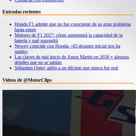
Entradas recientes
Honda F1 admite que no fue consciente de su gran problema
hasta enero
Motores de F1 2027: cómo aumentará la capacidad de la
batería y qué supondrá
Newey coincide con Honda: «El desastre inicial nos ha
unido»
Las claves de mal inicio de Aston Martin en 2026 y algunos
detalles que no se sabían
Sébastien Ogier, adiós a un décimo que nunca fue real
Videos de @MotorClips