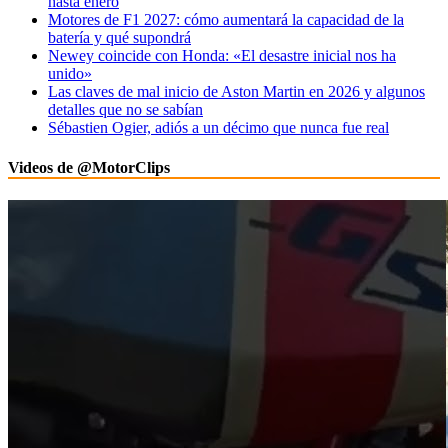
hasta enero
Motores de F1 2027: cómo aumentará la capacidad de la
batería y qué supondrá
Newey coincide con Honda: «El desastre inicial nos ha
unido»
Las claves de mal inicio de Aston Martin en 2026 y algunos
detalles que no se sabían
Sébastien Ogier, adiós a un décimo que nunca fue real
Videos de @MotorClips