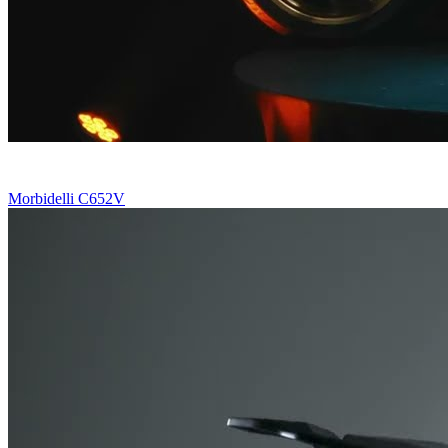
Morbidelli C652V