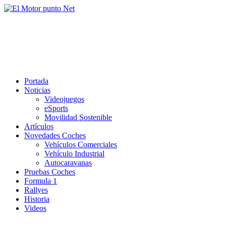
Saltar
al
El Motor punto Net
contenido
Información sobre novedades y pruebas de Automóviles
Portada
Noticias
Videojuegos
eSports
Movilidad Sostenible
Artículos
Novedades Coches
Vehículos Comerciales
Vehículo Industrial
Autocaravanas
Pruebas Coches
Formula 1
Rallyes
Historia
Videos