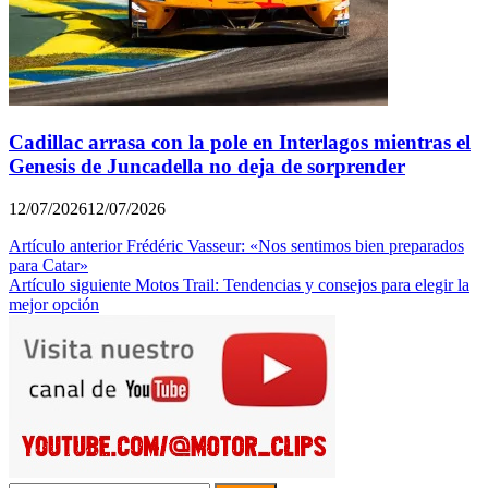
Cadillac arrasa con la pole en Interlagos mientras el
Genesis de Juncadella no deja de sorprender
12/07/2026
12/07/2026
Navegación
Artículo anterior
Frédéric Vasseur: «Nos sentimos bien preparados
para Catar»
de
Artículo siguiente
Motos Trail: Tendencias y consejos para elegir la
entradas
mejor opción