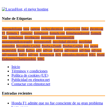
Nube de Etiquetas
Automobilismo
bmw
carreras
coches electricos
competición
Dakar
electriccar
F1
Formula 1
Formula1
formulaone
formula one
formulaonelegend
Formula
Uno
formulauno
love4racing
motorsport
motorsportlife
motorsportphotography
motorsportsf1
movilidad eléctrica
movilidad
sostenible
Novedades Coches
Prueba a Fondo
Pruebas Coches
race
racing
racingislife
Raids
Rallies
rally
rallycar
Rallyes
rallyesport
rallyfans
rallying
rallypassion
Rallys
rallywrc
Resistencia
SUV
vehiculos electricos
WEC
World
Endurance Championship.
WRC
Inicio
Términos y condiciones
Política de cookies (UE)
Publicidad en elmotor.net
Contactar con elmotor.net
Entradas recientes
Honda F1 admite que no fue consciente de su gran problema