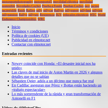
motorsportphotography
motorsportsf1
movilidad eléctrica
movilidad
sostenible
Novedades Coches
Prueba a Fondo
Pruebas Coches
race
racing
racingislife
Raids
Rallies
rally
rallycar
Rallyes
rallyesport
rallyfans
rallying
rallypassion
Rallys
rallywrc
Resistencia
SUV
vehiculos electricos
WEC
World
Endurance Championship.
WRC
Inicio
Términos y condiciones
Política de cookies (UE)
Publicidad en elmotor.net
Contactar con elmotor.net
Entradas recientes
Newey coincide con Honda: «El desastre inicial nos ha
unido»
Las claves de mal inicio de Aston Martin en 2026 y algunos
detalles que no se sabían
Sébastien Ogier, adiós a un décimo que nunca fue real
En Cadillac aseguran que Pérez y Bottas están haciendo un
«trabajo espectacular»
Lo más sorprendente de la rápida y gran transformación de
Antonelli en F1
Videos de @MotorClips