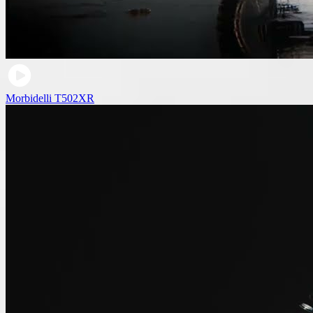
Morbidelli T502XR