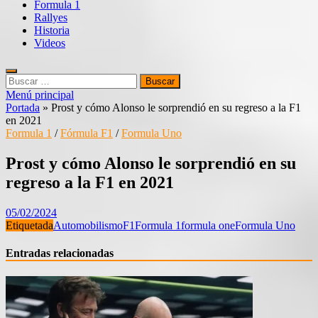
Formula 1
Rallyes
Historia
Videos
Buscar:
Menú principal
Portada
»
Prost y cómo Alonso le sorprendió en su regreso a la F1
en 2021
Formula 1
/
Fórmula F1
/
Formula Uno
Prost y cómo Alonso le sorprendió en su
regreso a la F1 en 2021
05/02/2024
Etiquetada
Automobilismo
F1
Formula 1
formula one
Formula Uno
Entradas relacionadas