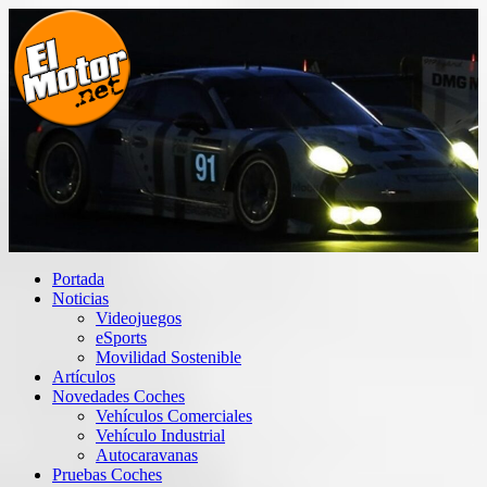
Saltar
al
contenido
El Motor punto Net
Información sobre novedades y pruebas de Automóviles
Portada
Noticias
Videojuegos
eSports
Movilidad Sostenible
Artículos
Novedades Coches
Vehículos Comerciales
Vehículo Industrial
Autocaravanas
Pruebas Coches