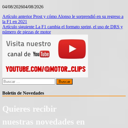
04/08/2026
04/08/2026
Navegación
Artículo anterior
Prost y cómo Alonso le sorprendió en su regreso a
la F1 en 2021
de
Artículo siguiente
La F1 cambia el formato sprint, el uso de DRS y
entradas
número de piezas de motor
Buscar:
Boletín de Novedades
Quieres recibir
nuestras novedades en