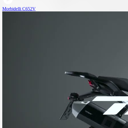
Morbidelli C652V