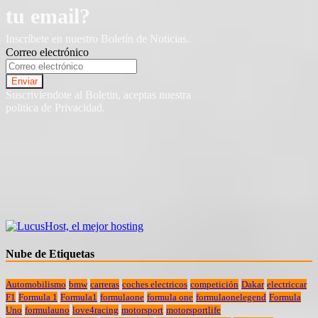
tu email?
Inscríbete en nuestro Boletín de Noticias.
Correo electrónico
Suscriviendote al Boletin, aceptas nuestra
politica de Privacidad.
Nube de Etiquetas
Automobilismo
bmw
carreras
coches electricos
competición
Dakar
electriccar
F1
Formula 1
Formula1
formulaone
formula one
formulaonelegend
Formula
Uno
formulauno
love4racing
motorsport
motorsportlife