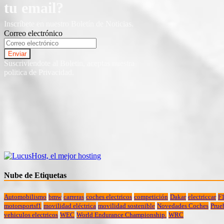
tu email?
Inscríbete en nuestro Boletín de Noticias.
Correo electrónico
Suscriviendote al Boletin, aceptas nuestra
politica de Privacidad.
Nube de Etiquetas
Automobilismo
bmw
carreras
coches electricos
competición
Dakar
electriccar
F
motorsportsf1
movilidad eléctrica
movilidad sostenible
Novedades Coches
Prue
vehiculos electricos
WEC
World Endurance Championship.
WRC