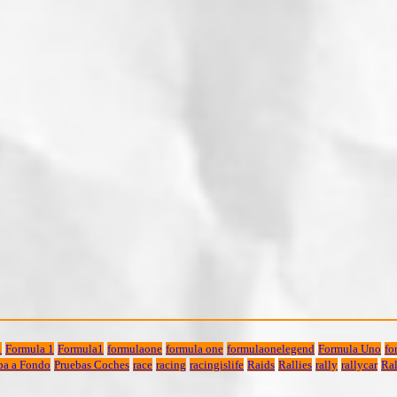
1
Formula 1
Formula1
formulaone
formula one
formulaonelegend
Formula Uno
fo
ba a Fondo
Pruebas Coches
race
racing
racingislife
Raids
Rallies
rally
rallycar
Ral