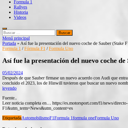
Formula 1
Rallyes
Historia
Videos
Buscar:
Menú principal
Portada
»
Así fue la presentación del nuevo coche de Sauber (Stake F
Formula 1
/
Fórmula F1
/
Formula Uno
Así fue la presentación del nuevo coche de
05/02/2024
Después de que Sauber firmase un nuevo acuerdo con Audi que entrará 
concluido el 2023, los de Hinwill tuvieron que buscar un nuevo nombr
leyendo
Fuente..
Leer noticia completa en… https://es.motorsport.com/f1/news/di
F1&utm_term=News&utm_content=es
Etiquetada
Automobilismo
F1
Formula 1
formula one
Formula Uno