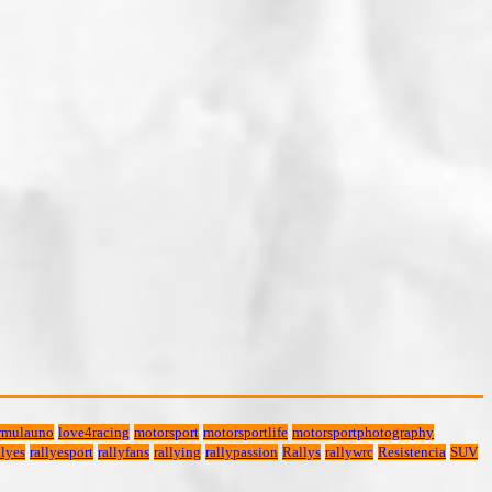
rmulauno
love4racing
motorsport
motorsportlife
motorsportphotography
lyes
rallyesport
rallyfans
rallying
rallypassion
Rallys
rallywrc
Resistencia
SUV