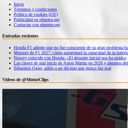
Inicio
Términos y condiciones
Política de cookies (UE)
Publicidad en elmotor.net
Contactar con elmotor.net
Entradas recientes
Honda F1 admite que no fue consciente de su gran problema ha
Motores de F1 2027: cómo aumentará la capacidad de la baterí
Newey coincide con Honda: «El desastre inicial nos ha unido»
Las claves de mal inicio de Aston Martin en 2026 y algunos det
Sébastien Ogier, adiós a un décimo que nunca fue real
Videos de @MotorClips