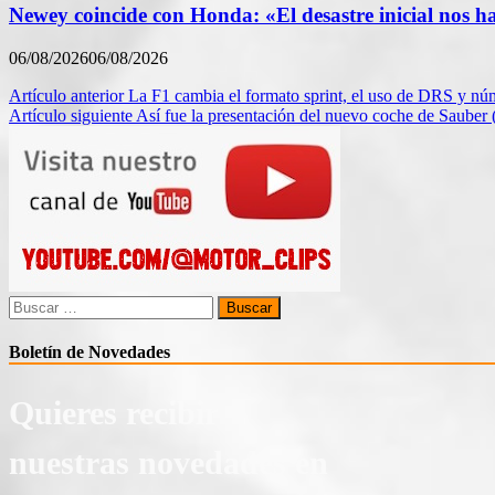
Newey coincide con Honda: «El desastre inicial nos h
06/08/2026
06/08/2026
Navegación
Artículo anterior
La F1 cambia el formato sprint, el uso de DRS y nú
Artículo siguiente
Así fue la presentación del nuevo coche de Sauber 
de
entradas
Buscar:
Boletín de Novedades
Quieres recibir
nuestras novedades en