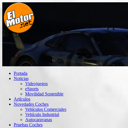
Saltar
al
contenido
El Motor punto Net
Información sobre novedades y pruebas de Automóviles
Portada
Noticias
Videojuegos
eSports
Movilidad Sostenible
Artículos
Novedades Coches
Vehículos Comerciales
Vehículo Industrial
Autocaravanas
Pruebas Coches