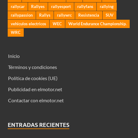
rallycar
Rallyes
rallyesport
rallyfans
rallying
rallypassion
Rallys
rallywrc
Resistencia
SUV
vehiculos electricos
WEC
World Endurance Championship.
WRC
Inicio
Términos y condiciones
Política de cookies (UE)
Publicidad en elmotor.net
Contactar con elmotor.net
ENTRADAS RECIENTES