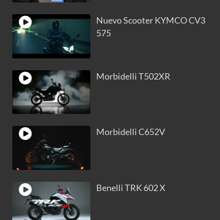
Nuevo Scooter KYMCO CV3
575
Morbidelli T502XR
Morbidelli C652V
Benelli TRK 602 X