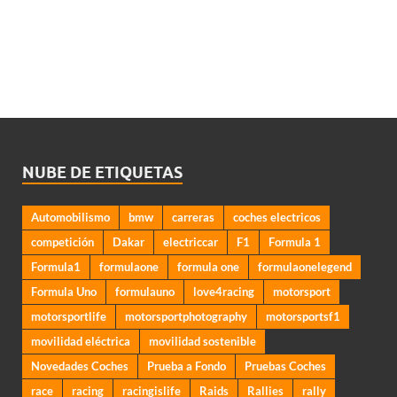
NUBE DE ETIQUETAS
Automobilismo
bmw
carreras
coches electricos
competición
Dakar
electriccar
F1
Formula 1
Formula1
formulaone
formula one
formulaonelegend
Formula Uno
formulauno
love4racing
motorsport
motorsportlife
motorsportphotography
motorsportsf1
movilidad eléctrica
movilidad sostenible
Novedades Coches
Prueba a Fondo
Pruebas Coches
race
racing
racingislife
Raids
Rallies
rally